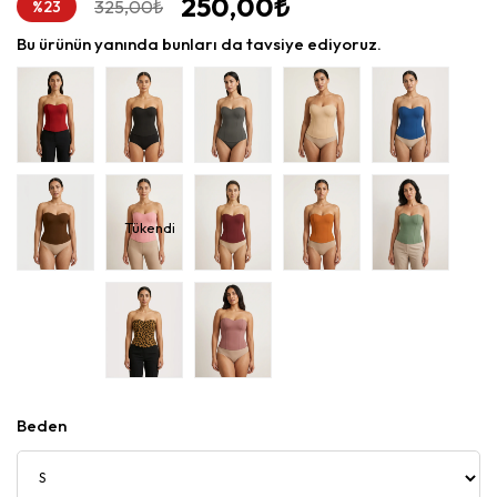
250,00₺
%
325,00₺
23
İndirim
Bu ürünün yanında bunları da tavsiye ediyoruz.
Tükendi
Beden