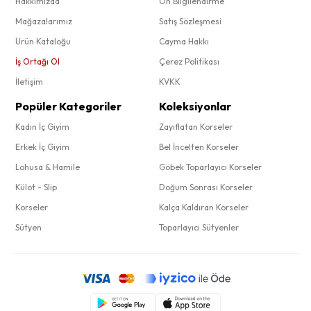
Hakkımızda
Ön Bilgilendirme
Mağazalarımız
Satış Sözleşmesi
Ürün Kataloğu
Cayma Hakkı
İş Ortağı Ol
Çerez Politikası
İletişim
KVKK
Popüler Kategoriler
Koleksiyonlar
Kadın İç Giyim
Zayıflatan Korseler
Erkek İç Giyim
Bel İncelten Korseler
Lohusa & Hamile
Göbek Toparlayıcı Korseler
Külot - Slip
Doğum Sonrası Korseler
Korseler
Kalça Kaldıran Korseler
Sütyen
Toparlayıcı Sütyenler