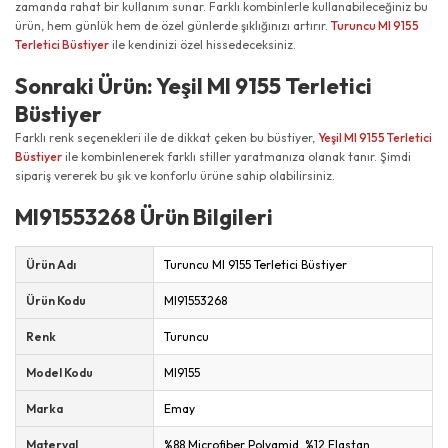
zamanda rahat bir kullanım sunar. Farklı kombinlerle kullanabileceğiniz bu
ürün, hem günlük hem de özel günlerde şıklığınızı artırır.
Turuncu MI 9155
Terletici Büstiyer
ile kendinizi özel hissedeceksiniz.
Sonraki Ürün: Yeşil MI 9155 Terletici
Büstiyer
Farklı renk seçenekleri ile de dikkat çeken bu büstiyer,
Yeşil MI 9155 Terletici
Büstiyer
ile kombinlenerek farklı stiller yaratmanıza olanak tanır. Şimdi
sipariş vererek bu şık ve konforlu ürüne sahip olabilirsiniz.
MI91553268 Ürün Bilgileri
Ürün Adı
Turuncu MI 9155 Terletici Büstiyer
Ürün Kodu
MI91553268
Renk
Turuncu
Model Kodu
MI9155
Marka
Emay
Materyal
%88 Microfiber Polyamid, %12 Elastan