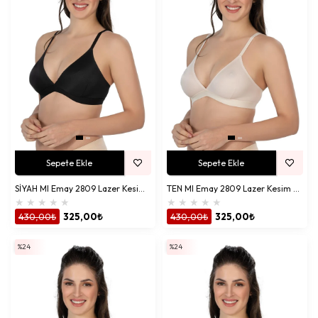
Sepete Ekle
Sepete Ekle
SİYAH MI Emay 2809 Lazer Kesim Yapıştırma İz Ypmz Sütyen
TEN MI Emay 2809 Lazer Kesim Yapıştırma İz Ypmz Sütyen
★
★
★
★
★
★
★
★
★
★
430,00₺
325,00₺
430,00₺
325,00₺
%24
%24