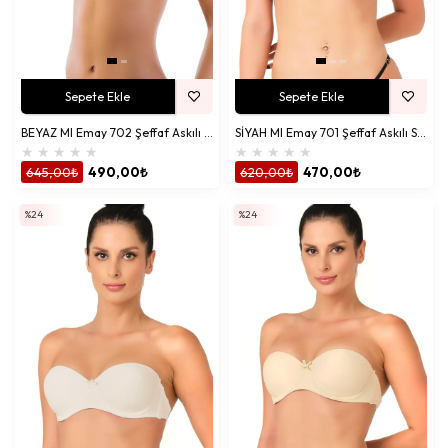
Sepete Ekle
Sepete Ekle
BEYAZ MI Emay 702 Şeffaf Askılı Push-Up Sütyen
SİYAH MI Emay 701 Şeffaf Askılı Sütyen
★
★
★
★
★
★
★
★
★
★
645,00₺
490,00₺
620,00₺
470,00₺
%24
%24