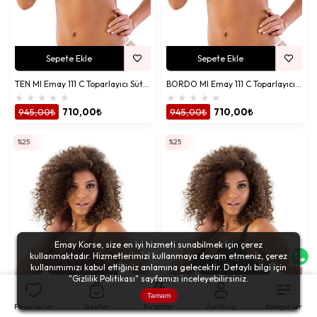
Sepete Ekle
Sepete Ekle
TEN MI Emay 111 C Toparlayıcı Sütyen
BORDO MI Emay 111 C Toparlayıcı Sütyen
★
★
★
★
★
★
★
★
★
★
945,00₺
710,00₺
945,00₺
710,00₺
%25
%25
Emay Korse, size en iyi hizmeti sunabilmek için çerez
kullanmaktadır. Hizmetlerimizi kullanmaya devam etmeniz, çerez
kullanımımızı kabul ettiğiniz anlamına gelecektir. Detaylı bilgi için
"
Gizlilik Politikası
" sayfamızı inceleyebilirsiniz.
Tamam
Favorilerim
Sepetim
Fırsatlar
Üye Girişi
Kategoriler