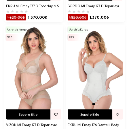
EKRU MI Emay 177 D Toparlayıcı Sütyen Takım
BORDO MI Emay 177 D Toparlayıcı Sütyen Takım
★
★
★
★
★
★
★
★
★
★
1.820,00₺
1.370,00₺
1.820,00₺
1.370,00₺
Ücretsiz Kargo
Ücretsiz Kargo
%25
%25
Sepete Ekle
Sepete Ekle
VİZON MI Emay 177 D Toparlayıcı Sütyen Takım
EKRU MI Emay 176 Dantelli Body