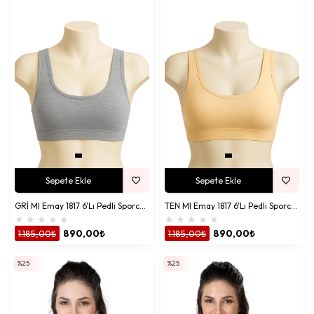
Sepete Ekle
Sepete Ekle
GRİ MI Emay 1817 6'Lı Pedli Sporcu Sütyen
TEN MI Emay 1817 6'Lı Pedli Sporcu Sütyen
★
★
★
★
★
★
★
★
★
★
1.185,00₺
890,00₺
1.185,00₺
890,00₺
%25
%25