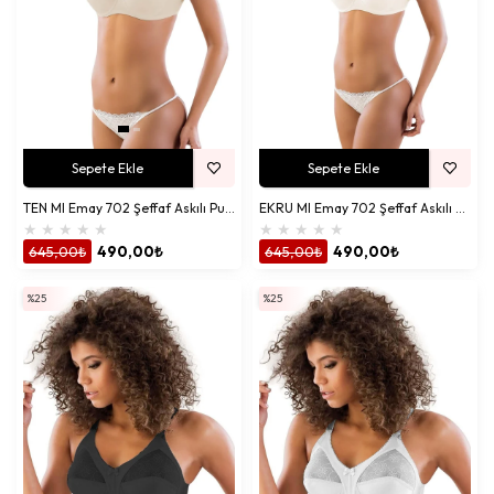
Sepete Ekle
Sepete Ekle
TEN MI Emay 702 Şeffaf Askılı Push-Up Sütyen
EKRU MI Emay 702 Şeffaf Askılı Push-Up Sütyen
★
★
★
★
★
★
★
★
★
★
645,00₺
490,00₺
645,00₺
490,00₺
%25
%25