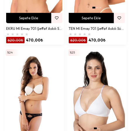
Sepete Ekle
Sepete Ekle
EKRU MI Emay 701 Şeffaf Askılı Sütyen
TEN MI Emay 701 Şeffaf Askılı Sütyen
★
★
★
★
★
★
★
★
★
★
620,00₺
470,00₺
620,00₺
470,00₺
%24
%25