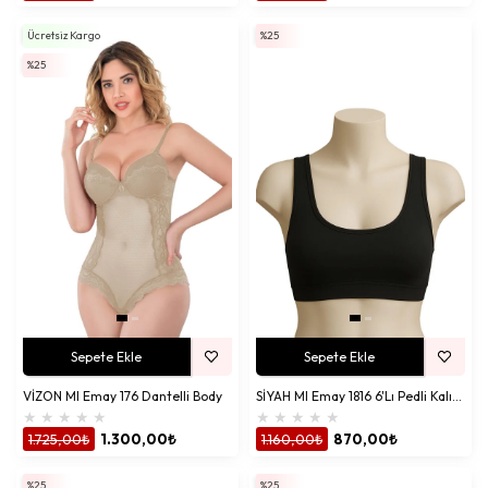
Ücretsiz Kargo
%25
%25
Sepete Ekle
Sepete Ekle
VİZON MI Emay 176 Dantelli Body
SİYAH MI Emay 1816 6'Lı Pedli Kalın Askılı Alıştırma Sütyeni
★
★
★
★
★
★
★
★
★
★
1.725,00₺
1.300,00₺
1.160,00₺
870,00₺
%25
%25