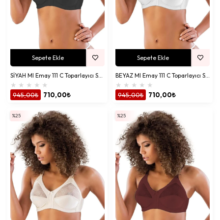
Sepete Ekle
Sepete Ekle
SİYAH MI Emay 111 C Toparlayıcı Sütyen
BEYAZ MI Emay 111 C Toparlayıcı Sütyen
★
★
★
★
★
★
★
★
★
★
945,00₺
710,00₺
945,00₺
710,00₺
%25
%25