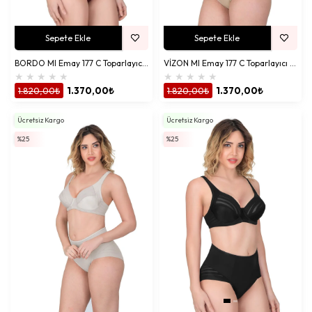
Sepete Ekle
Sepete Ekle
BORDO MI Emay 177 C Toparlayıcı Sütyen Takım
VİZON MI Emay 177 C Toparlayıcı Sütyen Takım
★
★
★
★
★
★
★
★
★
★
1.820,00₺
1.370,00₺
1.820,00₺
1.370,00₺
Ücretsiz Kargo
Ücretsiz Kargo
%25
%25