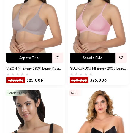
Sepete Ekle
Sepete Ekle
VİZON MI Emay 2809 Lazer Kesim Yapıştırma İz Ypmz Sütyen
GÜL KURUSU MI Emay 2809 Lazer Kesim Yapıştırma İz Ypmz Sütyen
★
★
★
★
★
★
★
★
★
★
430,00₺
325,00₺
430,00₺
325,00₺
Ücretsiz Kargo
%24