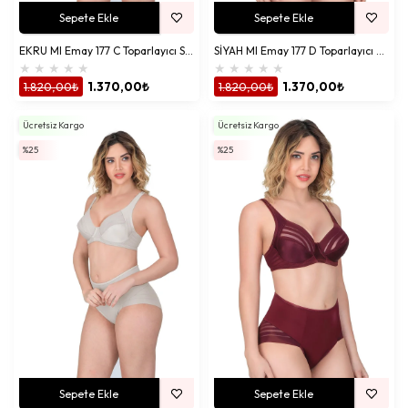
Sepete Ekle
Sepete Ekle
EKRU MI Emay 177 C Toparlayıcı Sütyen Takım
SİYAH MI Emay 177 D Toparlayıcı Sütyen Takım
★
★
★
★
★
★
★
★
★
★
1.820,00₺
1.370,00₺
1.820,00₺
1.370,00₺
Ücretsiz Kargo
Ücretsiz Kargo
%25
%25
Sepete Ekle
Sepete Ekle