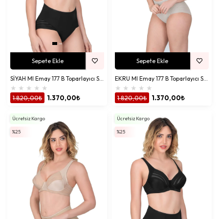
Sepete Ekle
Sepete Ekle
SİYAH MI Emay 177 B Toparlayıcı Sütyen Takım
EKRU MI Emay 177 B Toparlayıcı Sütyen Takım
★
★
★
★
★
★
★
★
★
★
1.820,00₺
1.370,00₺
1.820,00₺
1.370,00₺
Ücretsiz Kargo
Ücretsiz Kargo
%25
%25