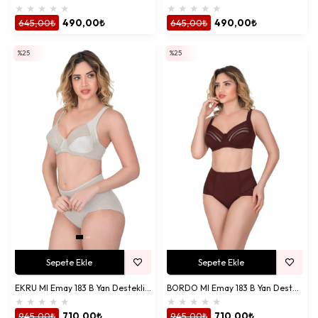
★
★
★
★
★
★
★
★
★
★
645,00₺
490,00₺
645,00₺
490,00₺
%25
%25
Sepete Ekle
Sepete Ekle
EKRU MI Emay 183 B Yan Destekli Toparlayıcı Balenli Sütyen
BORDO MI Emay 183 B Yan Destekli Toparlayıcı Balenli Sütyen
★
★
★
★
★
★
★
★
★
★
945,00₺
710,00₺
945,00₺
710,00₺