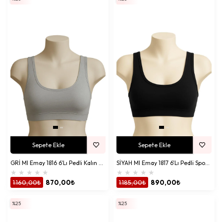
Sepete Ekle
Sepete Ekle
GRİ MI Emay 1816 6'Lı Pedli Kalın Askılı Alıştırma Sütyeni
SİYAH MI Emay 1817 6'Lı Pedli Sporcu Sütyen
★
★
★
★
★
★
★
★
★
★
1.160,00₺
870,00₺
1.185,00₺
890,00₺
%25
%25