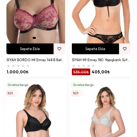
Sepete Ekle
Sepete Ekle
SİYAH MI Emay 180 Yapışkanlı Sütyen
SİYAH BORDO MI Emay 148 B Balenli Toparlayıcı Sütyen
★
★
★
★
★
★
★
★
★
★
535,00₺
405,00₺
1.000,00₺
Ücretsiz Kargo
Ücretsiz Kargo
%25
%25