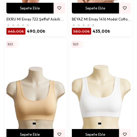
Sepete Ekle
Sepete Ekle
EKRU MI Emay 722 Şeffaf Askıllı Push Up Sütyen
BEYAZ MI Emay 1416 Modal Cotton Önden Açmalı Sporcu Sütyen
★
★
★
★
★
★
★
★
★
★
645,00₺
490,00₺
580,00₺
435,00₺
%25
%25
Sepete Ekle
Sepete Ekle