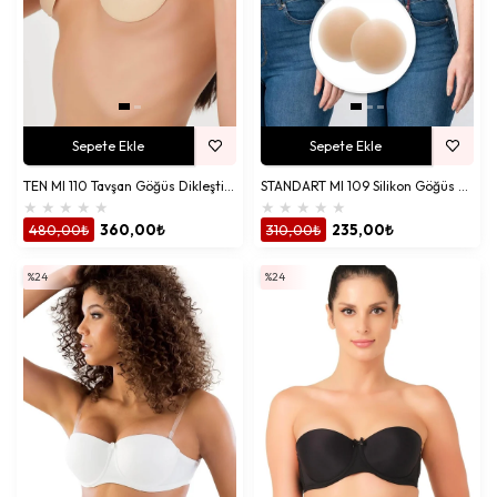
Sepete Ekle
Sepete Ekle
TEN MI 110 Tavşan Göğüs Dikleştirici Yapıştırma Sütyen
STANDART MI 109 Silikon Göğüs Ucu Bandı (Nipple Pad)
★
★
★
★
★
★
★
★
★
★
480,00₺
360,00₺
310,00₺
235,00₺
%24
%24