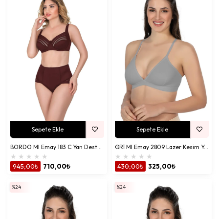
Sepete Ekle
Sepete Ekle
BORDO MI Emay 183 C Yan Destekli Toparlayıcı Balenli Sütyen
GRİ MI Emay 2809 Lazer Kesim Yapıştırma İz Ypmz Sütyen
★
★
★
★
★
★
★
★
★
★
945,00₺
710,00₺
430,00₺
325,00₺
%24
%24