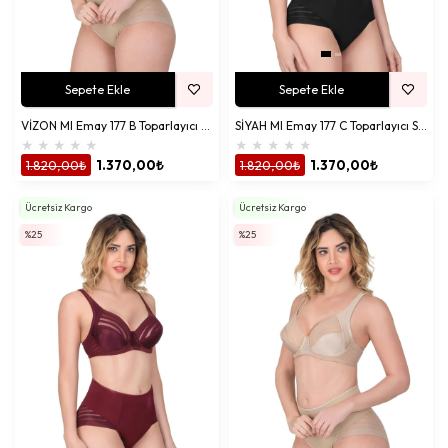
Sepete Ekle
Sepete Ekle
VİZON MI Emay 177 B Toparlayıcı Sütyen Takım
SİYAH MI Emay 177 C Toparlayıcı Sütyen Takım
★
★
★
★
★
★
★
★
★
★
1.820,00₺
1.370,00₺
1.820,00₺
1.370,00₺
Ücretsiz Kargo
Ücretsiz Kargo
%25
%25