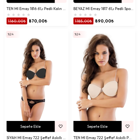
TEN MI Emay 1816 6'Lı Pedli Kalın Askılı Alıştırma Sütyeni
BEYAZ MI Emay 1817 6'Lı Pedli Sporcu Sütyen
★
★
★
★
★
★
★
★
★
★
1.160,00₺
870,00₺
1.185,00₺
890,00₺
%24
%24
Sepete Ekle
Sepete Ekle
SİYAH MI Emay 722 Şeffaf Askıllı Push Up Sütyen
TEN MI Emay 722 Şeffaf Askıllı Push Up Sütyen