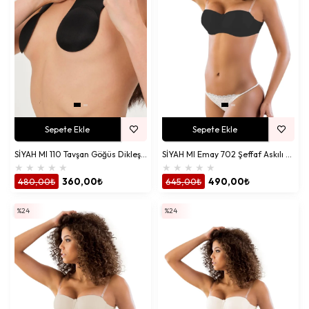
Sepete Ekle
Sepete Ekle
SİYAH MI 110 Tavşan Göğüs Dikleştirici Yapıştırma Sütyen
SİYAH MI Emay 702 Şeffaf Askılı Push-Up Sütyen
★
★
★
★
★
★
★
★
★
★
480,00₺
360,00₺
645,00₺
490,00₺
%24
%24