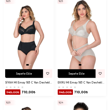
%25
%25
Sepete Ekle
Sepete Ekle
SİYAH MI Emay 183 C Yan Destekli Toparlayıcı Balenli Sütyen
EKRU MI Emay 183 C Yan Destekli Toparlayıcı Balenli Sütyen
★
★
★
★
★
★
★
★
★
★
945,00₺
710,00₺
945,00₺
710,00₺
%25
%24