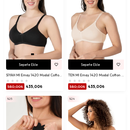
Sepete Ekle
Sepete Ekle
SİYAH MI Emay 1420 Modal Cotton Sütyen
TEN MI Emay 1420 Modal Cotton Sütyen
★
★
★
★
★
★
★
★
★
★
580,00₺
435,00₺
580,00₺
435,00₺
%25
%24