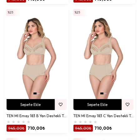
%25
%25
Sepete Ekle
Sepete Ekle
TEN MI Emay 183 B Yan Destekli Toparlayıcı Balenli Sütyen
TEN MI Emay 183 C Yan Destekli Toparlayıcı Balenli Sütyen
★
★
★
★
★
★
★
★
★
★
945,00₺
710,00₺
945,00₺
710,00₺