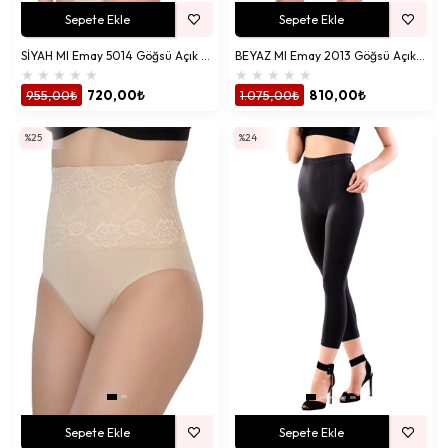
Sepete Ekle
Sepete Ekle
SİYAH MI Emay 5014 Göğsü Açık Yarım Kollu Korse
BEYAZ MI Emay 2013 Göğsü Açık Paçalı Boy Korse
★
★
★
★
★
★
★
★
★
★
955,00₺
720,00₺
1.075,00₺
810,00₺
%25
%24
Sepete Ekle
Sepete Ekle