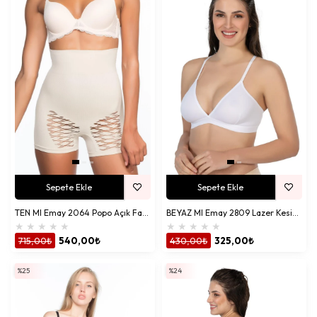
Sepete Ekle
Sepete Ekle
TEN MI Emay 2064 Popo Açık Fantezi Boxer Korse
BEYAZ MI Emay 2809 Lazer Kesim Yapıştırma İz Ypmz Sütyen
★
★
★
★
★
★
★
★
★
★
715,00₺
540,00₺
430,00₺
325,00₺
%25
%24