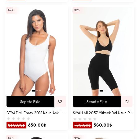
%24
%25
Sepete Ekle
Sepete Ekle
BEYAZ MI Emay 2018 Kalın Askılı Body Korse
SİYAH MI 2037 Yüksek Bel Uzun Paçalı Özel Korse
★
★
★
★
★
★
★
★
★
★
860,00₺
650,00₺
770,00₺
580,00₺
%25
%24