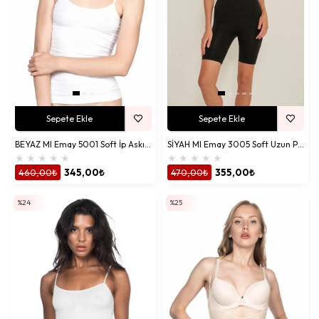
İç Giyim ile Kıyafetlerinizi Tamamlayın
İç giyim, kıyafetlerinizin görünümünü doğrudan etkiler. İşte farklı
kıyafetlerle uyumlu iç giyim önerileri:
Straplez Elbiseler:
Straplez Sütyen
veya
straplez büstiyer
ile
pürüzsüz bir siluet yaratın.
Spor Kıyafetler:
Sporcu Tayt
ve
sporcu büstiyer
ile hareket
özgürlüğünün tadını çıkarın.
Sepete Ekle
Sepete Ekle
Şık Davetler:
Fantazi Body
veya
dantelli sütyen
ile göz alıcı bir
görünüm elde edin.
BEYAZ MI Emay 5001 Soft İp Askılı Uzun Atlet
SİYAH MI Emay 3005 Soft Uzun Paçalı Boxer Korse
★
★
★
★
★
★
★
★
★
★
Günlük Kullanım:
Modal Cotton külot
ve
toparlayıcı sütyen
460,00₺
345,00₺
470,00₺
355,00₺
ile gün boyu rahat edin.
Vücut Şekillendirme:
Kadın Korse modelleriyle kıyafetlerinizin
%24
%25
altında daha ince bir siluet kazanın.
Emay Korse ile İç Giyimde Yeni Bir
Deneyim
Emay Korse,
kadın iç giyim
kategorisinde sunduğu çeşitlilik, kalite ve
kullanıcı odaklı tasarımlarla fark yaratıyor.
Aynı gün kargo
avantajıyla siparişleriniz hızlıca kapınıza ulaşıyor,
taksit seçenekleri