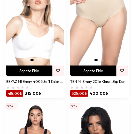
Kadın Korse
kategorimiz, Emay Korse’nin uzmanlık alanıdır.
Atlet
korse
,
tayt korse
,
sütyen korse
ve
bel korse
gibi modeller,
vücudunuzu şekillendirirken konforu elden bırakmaz.
Toparlayıcı
korseler
, kıyafetlerin altında pürüzsüz bir görünüm sunar ve
Göbek
Toparlayıcı Korseler
koleksiyonumuzla daha ince bir siluet elde
edebilirsiniz. Korse modellerimiz, hem günlük kullanımda hem de özel
durumlarda kendinizi daha özgüvenli hissetmenizi sağlar.
Taytlar: Hareket Özgürlüğü ve Stil
Tayt
koleksiyonumuz,
termal tayt
,
sporcu tayt
,
dantelli uzun tayt
ve
modal cotton kapri tayt
gibi seçeneklerle hem spor hem de
Sepete Ekle
Sepete Ekle
günlük kullanım için idealdir. Esnek kumaşlar, hareket özgürlüğü
sunarken şık tasarımlar stilinizi tamamlar.
BEYAZ MI Emay 4005 Soft Kalın Askı Büstiyer
TEN MI Emay 2016 Klasık Slıp Korse
★
★
★
★
★
★
★
★
★
★
Külot ve Slip: Gün Boyu Rahatlık
415,00₺
315,00₺
525,00₺
400,00₺
Külot ve Slip
modellerimiz,
modal cotton string
,
yüksek bel dantelli
%24
%23
külot
ve
soft slip külot
gibi cilt dostu seçeneklerle gün boyu konfor
sunar. Hafif ve nefes alan kumaşlar, uzun süreli kullanımda bile rahatlık
sağlar.