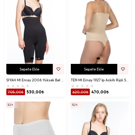
Sepete Ekle
Sepete Ekle
SİYAH MI Emay 2006 Yüksek Bel Uzun Paçalı Korse
TEN MI Emay 1927 İp Askıllı Ripli String Body
★
★
★
★
★
★
★
★
★
★
705,00₺
530,00₺
620,00₺
470,00₺
%24
%24