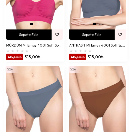
Sepete Ekle
Sepete Ekle
MÜRDÜM MI Emay 4001 Soft Sporcu Büstiyer
ANTRASİT MI Emay 4001 Soft Sporcu Büstiyer
★
★
★
★
★
★
★
★
★
★
415,00₺
315,00₺
415,00₺
315,00₺
%24
%24