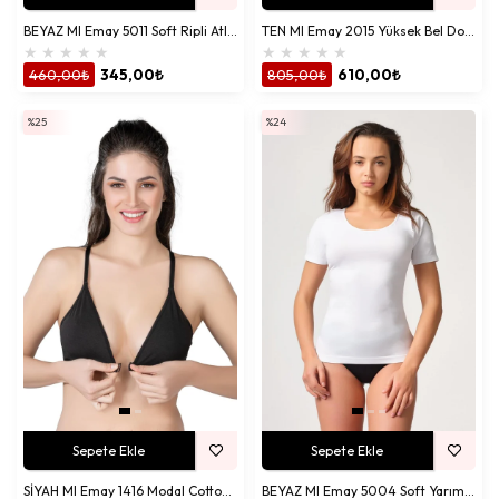
BEYAZ MI Emay 5011 Soft Ripli Atlet
TEN MI Emay 2015 Yüksek Bel Double Uzun Paçalı Korse
★
★
★
★
★
★
★
★
★
★
460,00₺
345,00₺
805,00₺
610,00₺
%25
%24
Sepete Ekle
Sepete Ekle
SİYAH MI Emay 1416 Modal Cotton Önden Açmalı Sporcu Sütyen
BEYAZ MI Emay 5004 Soft Yarım Kollu Atlet