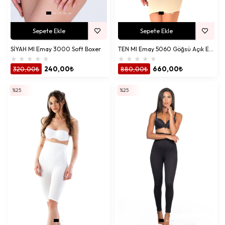
Sepete Ekle
Sepete Ekle
SİYAH MI Emay 3000 Soft Boxer
TEN MI Emay 5060 Göğsü Açık Elbise Korse
★
★
★
★
★
★
★
★
★
★
320,00₺
240,00₺
880,00₺
660,00₺
%25
%25