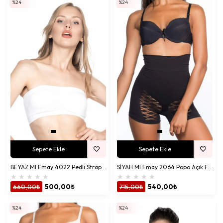
%24
%24
Sepete Ekle
Sepete Ekle
BEYAZ MI Emay 4022 Pedli Straplez Korse
SİYAH MI Emay 2064 Popo Açık Fantezi Boxer Korse
★
★
★
★
★
★
★
★
★
★
660,00₺
500,00₺
715,00₺
540,00₺
%24
%24