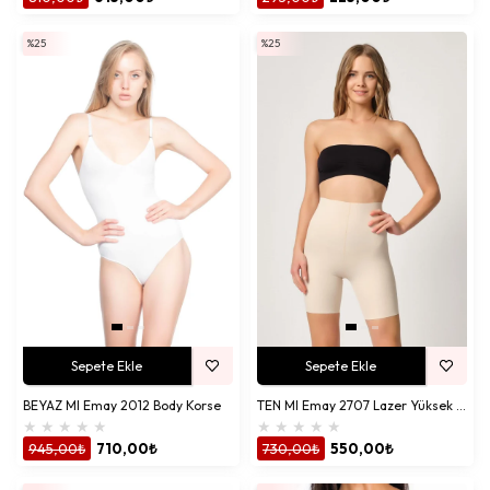
%25
%25
Sepete Ekle
Sepete Ekle
BEYAZ MI Emay 2012 Body Korse
TEN MI Emay 2707 Lazer Yüksek Bel Paçalı Hayalet Korse
★
★
★
★
★
★
★
★
★
★
945,00₺
710,00₺
730,00₺
550,00₺