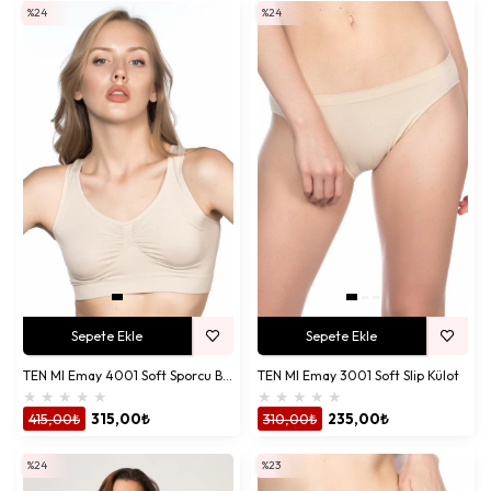
deneyiminizi daha da keyifli hale getiriyoruz.
%24
%24
Neden Emay Korse Kadın İç Giyim?
İç giyim, sadece bir kıyafet değil, kendinizi özel ve özgüvenli
hissetmenizi sağlayan bir deneyimdir. Emay Korse,
kadın iç giyim
koleksiyonunda her tarza ve bedene uygun seçenekler sunarak, hem
estetik hem de fonksiyonel ürünler tasarlar. Body Modelleri’nden
Kadın Korse kategorisine kadar geniş bir yelpazede,
rahatlık
,
kalite
ve
stil
bir arada. İşte bizi farklı kılan özellikler:
Yerli Üretim Kalitesi:
Türkiye’de yüksek standartlarda üretilen
ürünlerimiz, uzun ömürlü kullanım sunar.
Cilt Dostu Kumaşlar:
Modal Cotton
ve pamuklu kumaşlar,
cildinize nefes aldırır ve gün boyu konfor sağlar.
Sepete Ekle
Sepete Ekle
Geniş Ürün Yelpazesi:
Push-up sütyenlerden termal taytlara,
dantelli body’lerden toparlayıcı korselere kadar her ihtiyaca
TEN MI Emay 4001 Soft Sporcu Büstiyer
TEN MI Emay 3001 Soft Slip Külot
uygun modeller.
★
★
★
★
★
★
★
★
★
★
Fonksiyonel Tasarımlar:
Günlük kullanım, spor veya özel anlar
415,00₺
315,00₺
310,00₺
235,00₺
için özel olarak tasarlanmış iç giyim çözümleri.
%24
%23