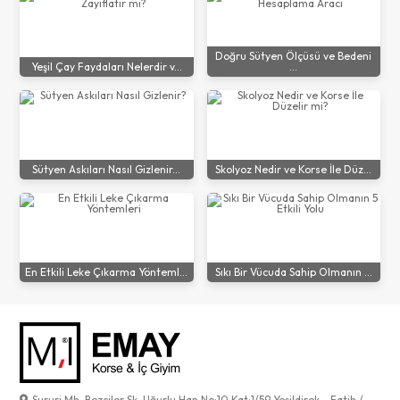
Doğru Sütyen Ölçüsü ve Bedeni
Yeşil Çay Faydaları Nelerdir v...
...
Sütyen Askıları Nasıl Gizlenir...
Skolyoz Nedir ve Korse İle Düz...
En Etkili Leke Çıkarma Yönteml...
Sıkı Bir Vücuda Sahip Olmanın ...
Sururi Mh. Bezciler Sk. Uğurlu Han No:10 Kat:1/59 Yeşildirek - Fatih /