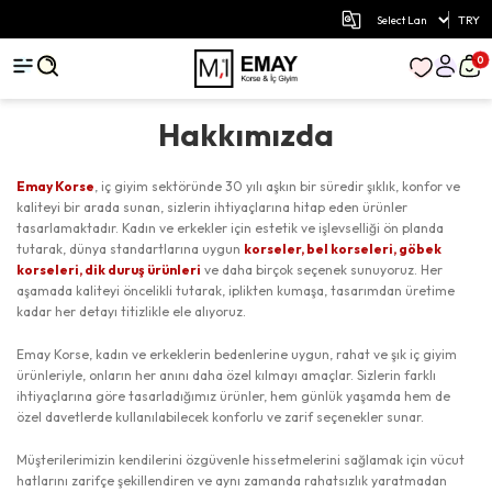
TRY
0
Hakkımızda
Emay Korse
, iç giyim sektöründe 30 yılı aşkın bir süredir şıklık, konfor ve
kaliteyi bir arada sunan, sizlerin ihtiyaçlarına hitap eden ürünler
tasarlamaktadır. Kadın ve erkekler için estetik ve işlevselliği ön planda
tutarak, dünya standartlarına uygun
korseler, bel korseleri, göbek
korseleri, dik duruş ürünleri
ve daha birçok seçenek sunuyoruz. Her
aşamada kaliteyi öncelikli tutarak, iplikten kumaşa, tasarımdan üretime
kadar her detayı titizlikle ele alıyoruz.
Emay Korse, kadın ve erkeklerin bedenlerine uygun, rahat ve şık iç giyim
ürünleriyle, onların her anını daha özel kılmayı amaçlar. Sizlerin farklı
ihtiyaçlarına göre tasarladığımız ürünler, hem günlük yaşamda hem de
özel davetlerde kullanılabilecek konforlu ve zarif seçenekler sunar.
Müşterilerimizin kendilerini özgüvenle hissetmelerini sağlamak için vücut
hatlarını zarifçe şekillendiren ve aynı zamanda rahatsızlık yaratmadan