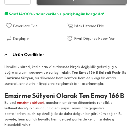
Favorilere Ekle
İstek Listeme Ekle
Karşılaştır
Fiyat Düşünce Haber Ver
Ürün Özellikleri
Hamilelik süreci, kadınların vücutlarında birçok değişiklik getirdiği gibi,
doğru iç giyimi seçmeyi de zorlaştırabilir.
Ten Emay 166 B Balenli Push-Up
Emzirme Sütyen
, bu dönemde hem konforu hem de şıklığı bir arada
sunarak, annelerin ihtiyaçlarını karşılamak için tasarlanmıştır.
Emzirme Sütyeni Olarak Ten Emay 166 B
Bu özel
emzirme sütyeni
, annelerin emzirme döneminde rahatlıkla
kullanabileceği bir üründür. Balenli yapısı sayesinde göğüsleri
desteklerken, push-up özelliği ile de daha dolgun bir görünüm sağlar. Bu
sayede, hem günlük hayatta hem de özel günlerde kendinizi daha iyi
hissedebilirsiniz.