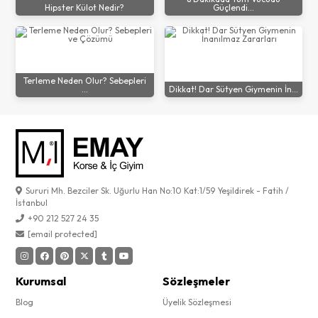
Hipster Külot Nedir?
Güçlendi...
Terleme Neden Olur? Sebepleri
...
Dikkat! Dar Sütyen Giymenin İn...
Sururi Mh. Bezciler Sk. Uğurlu Han No:10 Kat:1/59 Yeşildirek - Fatih /
İstanbul
+90 212 527 24 35
[email protected]
Kurumsal
Sözleşmeler
Blog
Üyelik Sözleşmesi