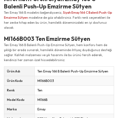
Balenli Push-Up Emzirme Sütyen
Ten Emay 166 B modelini beğendiyseniz,
Siyah Emay 166 C Balenli Push-Up
Emzirme Sütyen
modeline de göz atabilirsiniz. Farklı renk seçenekleri ile
her zevke hitap eden bu ürün, hamilelik döneminizdeki en iyi dostunuz
olacak.
MI166B003 Ten Emzirme Sütyen
Ten Emay 166 B Balenli Push-Up Emzirme Sütyen, hem konforu hem de
şıklığı bir arada sunarak, hamilelik döneminde ihtiyaç duyduğunuz desteği
sağlar. Kaliteli malzemesi ve şık tasarımı ile bu ürünü tercih ederek,
kendinizi her zaman özel hissedebilirsiniz.
Ürün Adı
Ten Emay 166 B Balenli Push-Up Emzirme Sütyen
Ürün Kodu
MI166B003
Renk
Ten
Model Kodu
MI166B
Marka
Emay