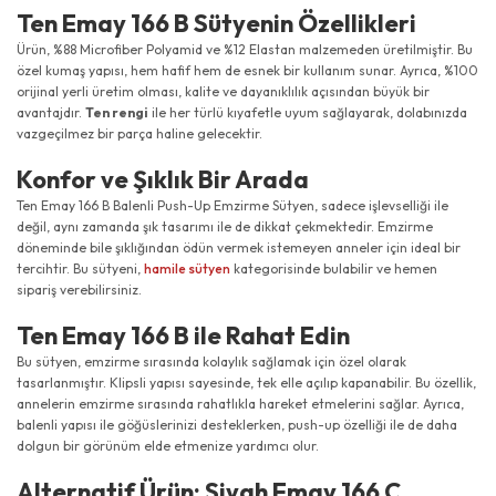
Ten Emay 166 B Sütyenin Özellikleri
Ürün, %88 Microfiber Polyamid ve %12 Elastan malzemeden üretilmiştir. Bu
özel kumaş yapısı, hem hafif hem de esnek bir kullanım sunar. Ayrıca, %100
orijinal yerli üretim olması, kalite ve dayanıklılık açısından büyük bir
avantajdır.
Ten rengi
ile her türlü kıyafetle uyum sağlayarak, dolabınızda
vazgeçilmez bir parça haline gelecektir.
Konfor ve Şıklık Bir Arada
Ten Emay 166 B Balenli Push-Up Emzirme Sütyen, sadece işlevselliği ile
değil, aynı zamanda şık tasarımı ile de dikkat çekmektedir. Emzirme
döneminde bile şıklığından ödün vermek istemeyen anneler için ideal bir
tercihtir. Bu sütyeni,
hamile sütyen
kategorisinde bulabilir ve hemen
sipariş verebilirsiniz.
Ten Emay 166 B ile Rahat Edin
Bu sütyen, emzirme sırasında kolaylık sağlamak için özel olarak
tasarlanmıştır. Klipsli yapısı sayesinde, tek elle açılıp kapanabilir. Bu özellik,
annelerin emzirme sırasında rahatlıkla hareket etmelerini sağlar. Ayrıca,
balenli yapısı ile göğüslerinizi desteklerken, push-up özelliği ile de daha
dolgun bir görünüm elde etmenize yardımcı olur.
Alternatif Ürün: Siyah Emay 166 C