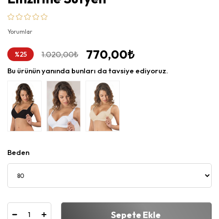
Yorumlar
770,00₺
%
1.020,00₺
25
İndirim
Bu ürünün yanında bunları da tavsiye ediyoruz.
Beden