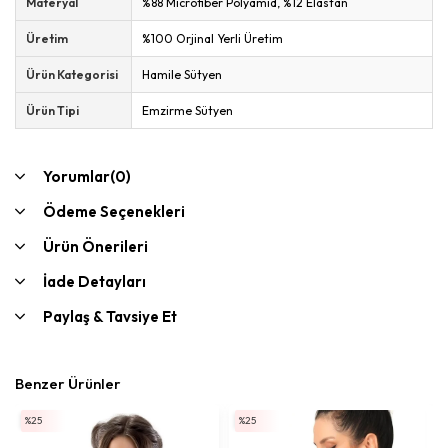
Materyal
%88 Microfiber Polyamid, %12 Elastan
Üretim
%100 Orjinal Yerli Üretim
Ürün Kategorisi
Hamile Sütyen
Ürün Tipi
Emzirme Sütyen
Yorumlar
(0)
Ödeme Seçenekleri
Ürün Önerileri
İade Detayları
Paylaş & Tavsiye Et
Benzer Ürünler
%25
%25