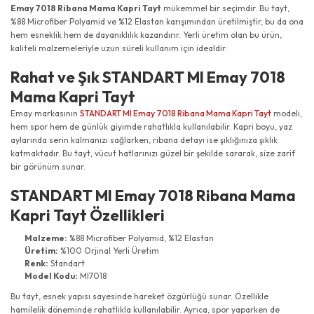
Emay 7018 Ribana Mama Kapri Tayt
mükemmel bir seçimdir. Bu tayt,
%88 Microfiber Polyamid ve %12 Elastan karışımından üretilmiştir, bu da ona
hem esneklik hem de dayanıklılık kazandırır. Yerli üretim olan bu ürün,
kaliteli malzemeleriyle uzun süreli kullanım için idealdir.
Rahat ve Şık STANDART MI Emay 7018
Mama Kapri Tayt
Emay markasının
STANDART MI Emay 7018 Ribana Mama Kapri Tayt
modeli,
hem spor hem de günlük giyimde rahatlıkla kullanılabilir. Kapri boyu, yaz
aylarında serin kalmanızı sağlarken, ribana detayı ise şıklığınıza şıklık
katmaktadır. Bu tayt, vücut hatlarınızı güzel bir şekilde sararak, size zarif
bir görünüm sunar.
STANDART MI Emay 7018 Ribana Mama
Kapri Tayt Özellikleri
Malzeme:
%88 Microfiber Polyamid, %12 Elastan
Üretim:
%100 Orjinal Yerli Üretim
Renk:
Standart
Model Kodu:
MI7018
Bu tayt, esnek yapısı sayesinde hareket özgürlüğü sunar. Özellikle
hamilelik döneminde rahatlıkla kullanılabilir. Ayrıca, spor yaparken de