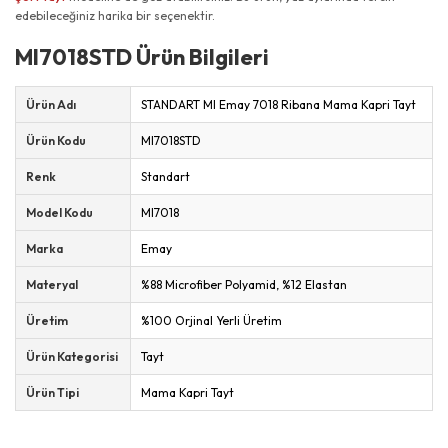
edebileceğiniz harika bir seçenektir.
MI7018STD Ürün Bilgileri
Ürün Adı
STANDART MI Emay 7018 Ribana Mama Kapri Tayt
Ürün Kodu
MI7018STD
Renk
Standart
Model Kodu
MI7018
Marka
Emay
Materyal
%88 Microfiber Polyamid, %12 Elastan
Üretim
%100 Orjinal Yerli Üretim
Ürün Kategorisi
Tayt
Ürün Tipi
Mama Kapri Tayt