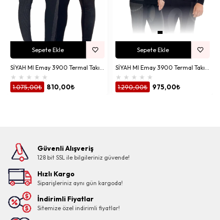
Sepete Ekle
Sepete Ekle
SİYAH MI Emay 3900 Termal Takım Alt
SİYAH MI Emay 3900 Termal Takım Üst
★
★
★
★
★
★
★
★
★
★
1.075,00₺
810,00₺
1.290,00₺
975,00₺
Güvenli Alışveriş
128 bit SSL ile bilgileriniz güvende!
Hızlı Kargo
Siparişleriniz aynı gün kargoda!
İndirimli Fiyatlar
Sitemize özel indirimli fiyatlar!