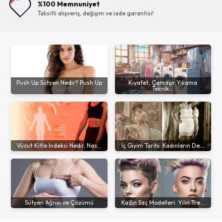
%100 Memnuniyet
Taksitli alışveriş, değişim ve iade garantisi!
Push Up Sütyen Nedir? Push Up
Kıyafet, Çamaşır Yıkama
...
Teknik...
Vücut Kitle İndeksi Nedir, Nas...
İç Giyim Tarihi: Kadınların De...
Sütyen Ağrısı ve Çözümü
Kadın Saç Modelleri: Yılın Tre...