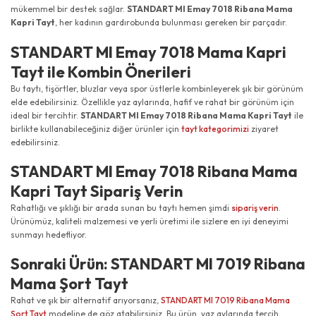
mükemmel bir destek sağlar.
STANDART MI Emay 7018 Ribana Mama
Kapri Tayt
, her kadının gardırobunda bulunması gereken bir parçadır.
STANDART MI Emay 7018 Mama Kapri
Tayt ile Kombin Önerileri
Bu taytı, tişörtler, bluzlar veya spor üstlerle kombinleyerek şık bir görünüm
elde edebilirsiniz. Özellikle yaz aylarında, hafif ve rahat bir görünüm için
ideal bir tercihtir.
STANDART MI Emay 7018 Ribana Mama Kapri Tayt
ile
birlikte kullanabileceğiniz diğer ürünler için
tayt kategorimizi
ziyaret
edebilirsiniz.
STANDART MI Emay 7018 Ribana Mama
Kapri Tayt Sipariş Verin
Rahatlığı ve şıklığı bir arada sunan bu taytı hemen şimdi
sipariş verin
.
Ürünümüz, kaliteli malzemesi ve yerli üretimi ile sizlere en iyi deneyimi
sunmayı hedefliyor.
Sonraki Ürün: STANDART MI 7019 Ribana
Mama Şort Tayt
Rahat ve şık bir alternatif arıyorsanız,
STANDART MI 7019 Ribana Mama
Şort Tayt
modeline de göz atabilirsiniz. Bu ürün, yaz aylarında tercih