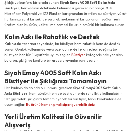
Şıklığı ve konforu bir arada sunan
Siyah Emay 4005 Soft Kalın Askı
Büstiyer
, her kadının dolabında bulunması gereken bir parça. %88
Microfiber Polyamid ve %12 Elastan karışımından üretilen bu büstiyer, vücut
hatlarınızı zarif bir şekilde sararak mükemmel bir görünüm sağlar. Yerli
üretim olan bu ürün, kaliteli malzemesi ile uzun ömürlü bir kullanım sunar.
Kalın Askı ile Rahatlık ve Destek
Kalın askı
tasarımı sayesinde, bu büstiyer hem rahatlık hem de destek
sunar. Günlük kullanımda veya özel günlerde tercih edebileceğiniz bu
büstiyer, her türlü kıyafetle uyum sağlar.
Büstiyer
kategorisinde yer alan
bu ürün, şıklığı ve konforu bir arada arayanlar için idealdir.
Siyah Emay 4005 Soft Kalın Askı
Büstiyer ile Şıklığınızı Tamamlayın
Her kadının dolabında bulunması gereken
Siyah Emay 4005 Soft Kalın
Askı Büstiyer
, hem günlük hem de özel günlerde rahatlıkla kullanılabilir.
Üst giyimdeki şıklığınızı tamamlayacak bu büstiyer, farklı kombinlerle de
uyum sağlar.
Bu ürünü hemen şimdi sipariş verebilirsiniz.
Yerli Üretim Kalitesi ile Güvenilir
Alışveriş