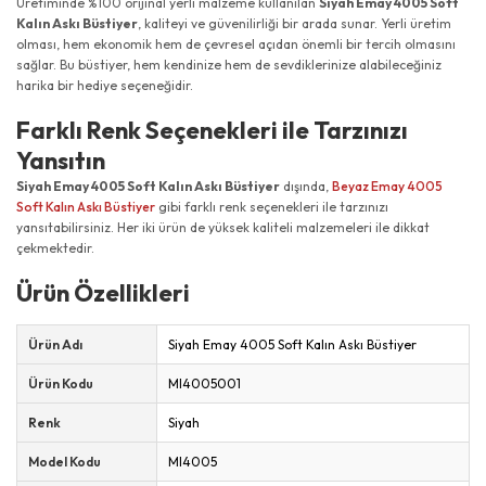
Üretiminde %100 orijinal yerli malzeme kullanılan
Siyah Emay 4005 Soft
Kalın Askı Büstiyer
, kaliteyi ve güvenilirliği bir arada sunar. Yerli üretim
olması, hem ekonomik hem de çevresel açıdan önemli bir tercih olmasını
sağlar. Bu büstiyer, hem kendinize hem de sevdiklerinize alabileceğiniz
harika bir hediye seçeneğidir.
Farklı Renk Seçenekleri ile Tarzınızı
Yansıtın
Siyah Emay 4005 Soft Kalın Askı Büstiyer
dışında,
Beyaz Emay 4005
Soft Kalın Askı Büstiyer
gibi farklı renk seçenekleri ile tarzınızı
yansıtabilirsiniz. Her iki ürün de yüksek kaliteli malzemeleri ile dikkat
çekmektedir.
Ürün Özellikleri
Ürün Adı
Siyah Emay 4005 Soft Kalın Askı Büstiyer
Ürün Kodu
MI4005001
Renk
Siyah
Model Kodu
MI4005