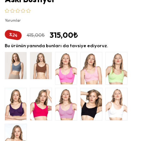
Yorumlar
315,00₺
%
415,00₺
24
İndirim
Bu ürünün yanında bunları da tavsiye ediyoruz.