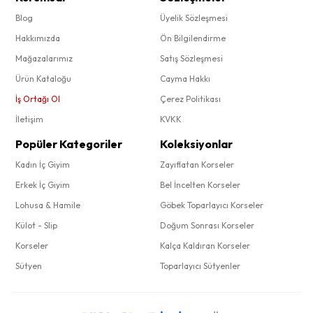
Blog
Üyelik Sözleşmesi
Hakkımızda
Ön Bilgilendirme
Mağazalarımız
Satış Sözleşmesi
Ürün Kataloğu
Cayma Hakkı
İş Ortağı Ol
Çerez Politikası
İletişim
KVKK
Popüler Kategoriler
Koleksiyonlar
Kadın İç Giyim
Zayıflatan Korseler
Erkek İç Giyim
Bel İncelten Korseler
Lohusa & Hamile
Göbek Toparlayıcı Korseler
Külot - Slip
Doğum Sonrası Korseler
Korseler
Kalça Kaldıran Korseler
Sütyen
Toparlayıcı Sütyenler