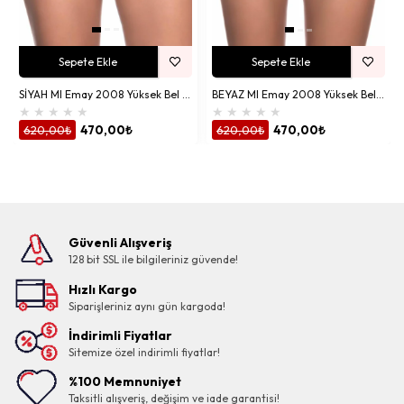
Sepete Ekle
Sepete Ekle
SİYAH MI Emay 2008 Yüksek Bel Slıp Korse
BEYAZ MI Emay 2008 Yüksek Bel Slıp Korse
★
★
★
★
★
★
★
★
★
★
620,00₺
470,00₺
620,00₺
470,00₺
Güvenli Alışveriş
128 bit SSL ile bilgileriniz güvende!
Hızlı Kargo
Siparişleriniz aynı gün kargoda!
İndirimli Fiyatlar
Sitemize özel indirimli fiyatlar!
%100 Memnuniyet
Taksitli alışveriş, değişim ve iade garantisi!