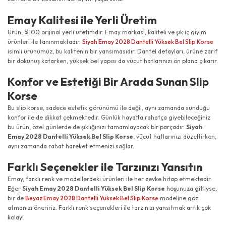
Emay Kalitesi ile Yerli Üretim
Ürün, %100 orijinal yerli üretimdir. Emay markası, kaliteli ve şık iç giyim
ürünleri ile tanınmaktadır.
Siyah Emay 2028 Dantelli Yüksek Bel Slip Korse
isimli ürünümüz, bu kalitenin bir yansımasıdır. Dantel detayları, ürüne zarif
bir dokunuş katarken, yüksek bel yapısı da vücut hatlarınızı ön plana çıkarır.
Konfor ve Estetiği Bir Arada Sunan Slip
Korse
Bu slip korse, sadece estetik görünümü ile değil, aynı zamanda sunduğu
konfor ile de dikkat çekmektedir. Günlük hayatta rahatça giyebileceğiniz
bu ürün, özel günlerde de şıklığınızı tamamlayacak bir parçadır.
Siyah
Emay 2028 Dantelli Yüksek Bel Slip Korse
, vücut hatlarınızı düzeltirken,
aynı zamanda rahat hareket etmenizi sağlar.
Farklı Seçenekler ile Tarzınızı Yansıtın
Emay, farklı renk ve modellerdeki ürünleri ile her zevke hitap etmektedir.
Eğer
Siyah Emay 2028 Dantelli Yüksek Bel Slip Korse
hoşunuza gittiyse,
bir de
Beyaz Emay 2028 Dantelli Yüksek Bel Slip Korse
modeline göz
atmanızı öneririz. Farklı renk seçenekleri ile tarzınızı yansıtmak artık çok
kolay!