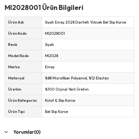
MI2028001 Ürün Bilgileri
Ürün Adı
Siyah Emay 2028 Dantelli Yüksek Bel Slip Korse
Ürün Kodu
MI2028001
Renk
Siyah
Model Kodu
MI2028
Marka
Emay
Materyal
%88 Microfiber Polyamid, %12 Elastan
Üretim
%100 Orjinal Yerli Üretim
Ürün Kategorisi
Külot & Slip Korse
Ürün Tipi
Bel Slip Korse
Yorumlar
(0)