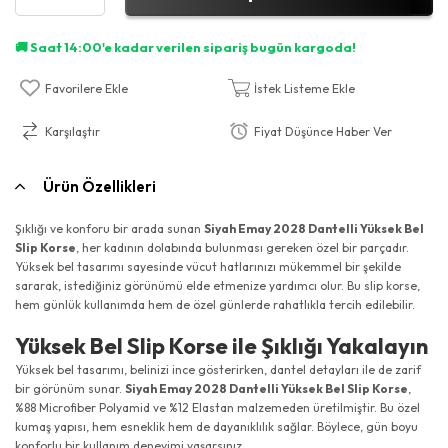
Favorilere Ekle
İstek Listeme Ekle
Karşılaştır
Fiyat Düşünce Haber Ver
Ürün Özellikleri
Şıklığı ve konforu bir arada sunan
Siyah Emay 2028 Dantelli Yüksek Bel
Slip Korse
, her kadının dolabında bulunması gereken özel bir parçadır.
Yüksek bel tasarımı sayesinde vücut hatlarınızı mükemmel bir şekilde
sararak, istediğiniz görünümü elde etmenize yardımcı olur. Bu slip korse,
hem günlük kullanımda hem de özel günlerde rahatlıkla tercih edilebilir.
Yüksek Bel Slip Korse ile Şıklığı Yakalayın
Yüksek bel tasarımı, belinizi ince gösterirken, dantel detayları ile de zarif
bir görünüm sunar.
Siyah Emay 2028 Dantelli Yüksek Bel Slip Korse
,
%88 Microfiber Polyamid ve %12 Elastan malzemeden üretilmiştir. Bu özel
kumaş yapısı, hem esneklik hem de dayanıklılık sağlar. Böylece, gün boyu
konforlu bir kullanım deneyimi yaşarsınız.