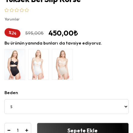
Yorumlar
450,00₺
595,00₺
%
24
İndirim
Bu ürünün yanında bunları da tavsiye ediyoruz.
Beden