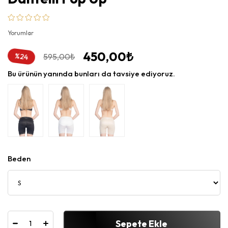
Yorumlar
450,00₺
%
595,00₺
24
İndirim
Bu ürünün yanında bunları da tavsiye ediyoruz.
Beden