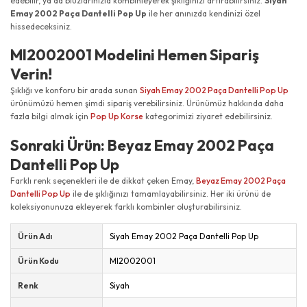
edebilir, ya da bluzlarınızla kombinleyerek şıklığınızı artırabilirsiniz.
Siyah
Emay 2002 Paça Dantelli Pop Up
ile her anınızda kendinizi özel
hissedeceksiniz.
MI2002001 Modelini Hemen Sipariş
Verin!
Şıklığı ve konforu bir arada sunan
Siyah Emay 2002 Paça Dantelli Pop Up
ürünümüzü hemen şimdi sipariş verebilirsiniz. Ürünümüz hakkında daha
fazla bilgi almak için
Pop Up Korse
kategorimizi ziyaret edebilirsiniz.
Sonraki Ürün: Beyaz Emay 2002 Paça
Dantelli Pop Up
Farklı renk seçenekleri ile de dikkat çeken Emay,
Beyaz Emay 2002 Paça
Dantelli Pop Up
ile de şıklığınızı tamamlayabilirsiniz. Her iki ürünü de
koleksiyonunuza ekleyerek farklı kombinler oluşturabilirsiniz.
Ürün Adı
Siyah Emay 2002 Paça Dantelli Pop Up
Ürün Kodu
MI2002001
Renk
Siyah