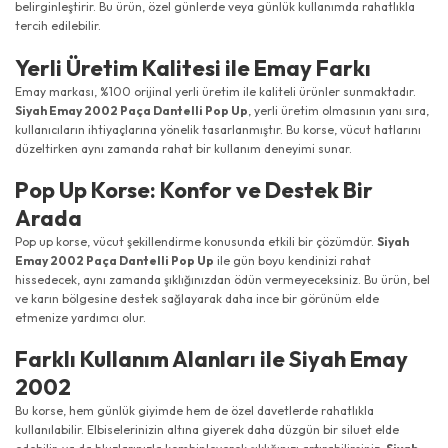
belirginleştirir. Bu ürün, özel günlerde veya günlük kullanımda rahatlıkla
tercih edilebilir.
Yerli Üretim Kalitesi ile Emay Farkı
Emay markası, %100 orijinal yerli üretim ile kaliteli ürünler sunmaktadır.
Siyah Emay 2002 Paça Dantelli Pop Up
, yerli üretim olmasının yanı sıra,
kullanıcıların ihtiyaçlarına yönelik tasarlanmıştır. Bu korse, vücut hatlarını
düzeltirken aynı zamanda rahat bir kullanım deneyimi sunar.
Pop Up Korse: Konfor ve Destek Bir
Arada
Pop up korse, vücut şekillendirme konusunda etkili bir çözümdür.
Siyah
Emay 2002 Paça Dantelli Pop Up
ile gün boyu kendinizi rahat
hissedecek, aynı zamanda şıklığınızdan ödün vermeyeceksiniz. Bu ürün, bel
ve karın bölgesine destek sağlayarak daha ince bir görünüm elde
etmenize yardımcı olur.
Farklı Kullanım Alanları ile Siyah Emay
2002
Bu korse, hem günlük giyimde hem de özel davetlerde rahatlıkla
kullanılabilir. Elbiselerinizin altına giyerek daha düzgün bir siluet elde