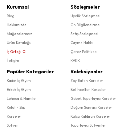
Kurumsal
Sözleşmeler
Blog
Üyelik Sözleşmesi
Hakkımızda
Ön Bilgilendirme
Mağazalarımız
Satış Sözleşmesi
Ürün Kataloğu
Cayma Hakkı
İş Ortağı Ol
Çerez Politikası
İletişim
KVKK
Popüler Kategoriler
Koleksiyonlar
Kadın İç Giyim
Zayıflatan Korseler
Erkek İç Giyim
Bel İncelten Korseler
Lohusa & Hamile
Göbek Toparlayıcı Korseler
Külot - Slip
Doğum Sonrası Korseler
Korseler
Kalça Kaldıran Korseler
Sütyen
Toparlayıcı Sütyenler