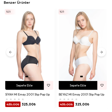
Benzer Ürünler
%25
%25
Sepete Ekle
Sepete Ekle
SİYAH MI Emay 2001 Slip Pop Up
BEYAZ MI Emay 2001 Slip Pop Up
★
★
★
★
★
★
★
★
★
★
435,00₺
325,00₺
435,00₺
325,00₺