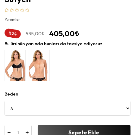
Yorumlar
405,00₺
535,00₺
%
24
İndirim
Bu ürünün yanında bunları da tavsiye ediyoruz.
Beden