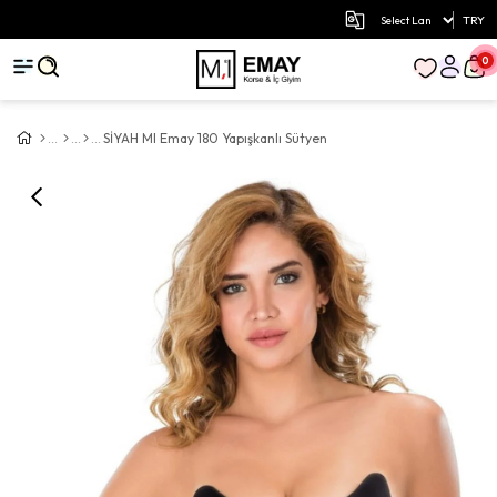
TRY
0
SİYAH MI Emay 180 Yapışkanlı Sütyen