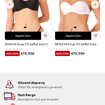
Sepete Ekle
Sepete Ekle
SİYAH MI Emay 701 Şeffaf Askılı Sütyen
BEYAZ MI Emay 701 Şeffaf Askılı Sütyen
★
★
★
★
★
★
★
★
★
★
620,00₺
470,00₺
620,00₺
470,00₺
Güvenli Alışveriş
128 bit SSL ile bilgileriniz güvende!
Hızlı Kargo
Siparişleriniz aynı gün kargoda!