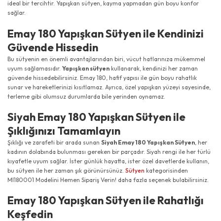
ideal bir tercihtir. Yapışkan sütyen, kayma yapmadan gün boyu konfor
sağlar.
Emay 180 Yapışkan Sütyen ile Kendinizi
Güvende Hissedin
Bu sütyenin en önemli avantajlarından biri, vücut hatlarınıza mükemmel
uyum sağlamasıdır.
Yapışkan sütyen
kullanarak, kendinizi her zaman
güvende hissedebilirsiniz. Emay 180, hafif yapısı ile gün boyu rahatlık
sunar ve hareketlerinizi kısıtlamaz. Ayrıca, özel yapışkan yüzeyi sayesinde,
terleme gibi olumsuz durumlarda bile yerinden oynamaz.
Siyah Emay 180 Yapışkan Sütyen ile
Şıklığınızı Tamamlayın
Şıklığı ve zarafeti bir arada sunan
Siyah Emay 180 Yapışkan Sütyen
, her
kadının dolabında bulunması gereken bir parçadır. Siyah rengi ile her türlü
kıyafetle uyum sağlar. İster günlük hayatta, ister özel davetlerde kullanın,
bu sütyen ile her zaman şık görünürsünüz.
Sütyen
kategorisinden
MI180001 Modelini Hemen Sipariş Verin! daha fazla seçenek bulabilirsiniz.
Emay 180 Yapışkan Sütyen ile Rahatlığı
Keşfedin