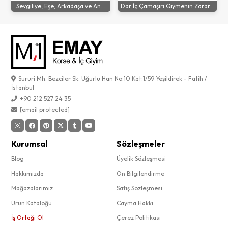
Sevgiliye, Eşe, Arkadaşa ve An...
Dar İç Çamaşırı Giymenin Zarar...
Sururi Mh. Bezciler Sk. Uğurlu Han No:10 Kat:1/59 Yeşildirek - Fatih /
İstanbul
+90 212 527 24 35
[email protected]
Kurumsal
Sözleşmeler
Blog
Üyelik Sözleşmesi
Hakkımızda
Ön Bilgilendirme
Mağazalarımız
Satış Sözleşmesi
Ürün Kataloğu
Cayma Hakkı
İş Ortağı Ol
Çerez Politikası