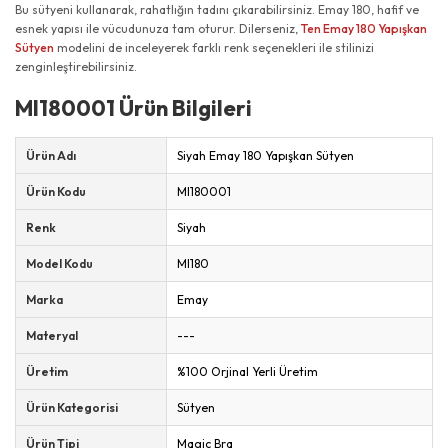
Bu sütyeni kullanarak, rahatlığın tadını çıkarabilirsiniz. Emay 180, hafif ve
esnek yapısı ile vücudunuza tam oturur. Dilerseniz,
Ten Emay 180 Yapışkan
Sütyen
modelini de inceleyerek farklı renk seçenekleri ile stilinizi
zenginleştirebilirsiniz.
MI180001 Ürün Bilgileri
Ürün Adı
Siyah Emay 180 Yapışkan Sütyen
Ürün Kodu
MI180001
Renk
Siyah
Model Kodu
MI180
Marka
Emay
Materyal
---
Üretim
%100 Orjinal Yerli Üretim
Ürün Kategorisi
Sütyen
Ürün Tipi
Magic Bra