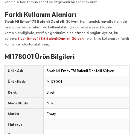
kendinizi her zaman rahat ve özgüvenli hissedeceksiniz.
Farklı Kullanım Alanları
Siyah MI Emay 178 Balenli Dantelli Sütyen
, hem günlük hayatta hem de
özel davetlerde rahatlıkla kullanılabilir. Şık bir elbise veya bluz ile
kombinlendiğinde, zarif bir görünüm elde etmenizi sağlar. Ayrıca, bu
sütyeni
Siyah Emay 178 B Balenli Dantelli Sütyen
ile birlikte kullanarak farklı
kombinler oluşturabilirsiniz.
MI178001 Ürün Bilgileri
Ürün Adı
Siyah MI Emay 178 Balenli Dantelli Sütyen
Ürün Kodu
MI178001
Renk
Siyah
Model Kodu
MI178
Marka
Emay
Materyal
---