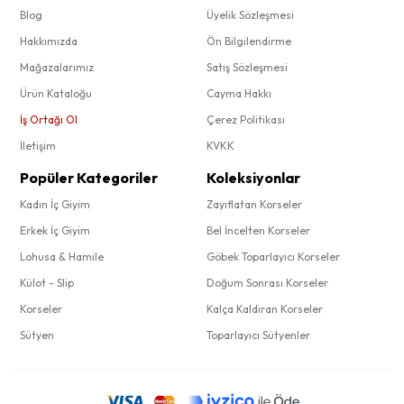
Blog
Üyelik Sözleşmesi
Hakkımızda
Ön Bilgilendirme
Mağazalarımız
Satış Sözleşmesi
Ürün Kataloğu
Cayma Hakkı
İş Ortağı Ol
Çerez Politikası
İletişim
KVKK
Popüler Kategoriler
Koleksiyonlar
Kadın İç Giyim
Zayıflatan Korseler
Erkek İç Giyim
Bel İncelten Korseler
Lohusa & Hamile
Göbek Toparlayıcı Korseler
Külot - Slip
Doğum Sonrası Korseler
Korseler
Kalça Kaldıran Korseler
Sütyen
Toparlayıcı Sütyenler