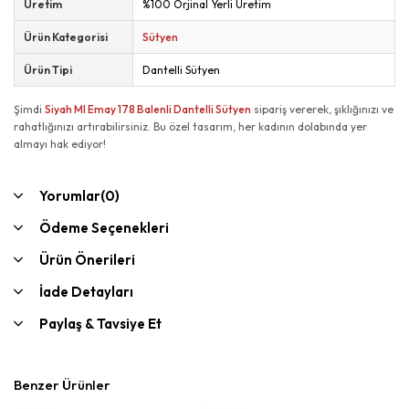
Üretim
%100 Orjinal Yerli Üretim
Ürün Kategorisi
Sütyen
Ürün Tipi
Dantelli Sütyen
Şimdi
Siyah MI Emay 178 Balenli Dantelli Sütyen
sipariş vererek, şıklığınızı ve
rahatlığınızı artırabilirsiniz. Bu özel tasarım, her kadının dolabında yer
almayı hak ediyor!
Yorumlar
(0)
Ödeme Seçenekleri
Ürün Önerileri
İade Detayları
Paylaş & Tavsiye Et
Benzer Ürünler