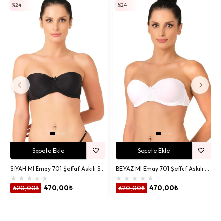
%24
%24
Sepete Ekle
Sepete Ekle
SİYAH MI Emay 701 Şeffaf Askılı Sütyen
BEYAZ MI Emay 701 Şeffaf Askılı Sütyen
★
★
★
★
★
★
★
★
★
★
620,00₺
470,00₺
620,00₺
470,00₺