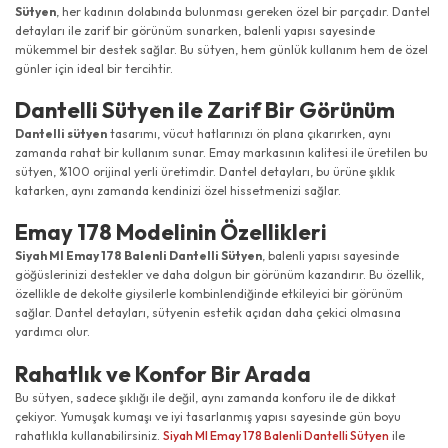
Sütyen
, her kadının dolabında bulunması gereken özel bir parçadır. Dantel
detayları ile zarif bir görünüm sunarken, balenli yapısı sayesinde
mükemmel bir destek sağlar. Bu sütyen, hem günlük kullanım hem de özel
günler için ideal bir tercihtir.
Dantelli Sütyen ile Zarif Bir Görünüm
Dantelli sütyen
tasarımı, vücut hatlarınızı ön plana çıkarırken, aynı
zamanda rahat bir kullanım sunar. Emay markasının kalitesi ile üretilen bu
sütyen, %100 orijinal yerli üretimdir. Dantel detayları, bu ürüne şıklık
katarken, aynı zamanda kendinizi özel hissetmenizi sağlar.
Emay 178 Modelinin Özellikleri
Siyah MI Emay 178 Balenli Dantelli Sütyen
, balenli yapısı sayesinde
göğüslerinizi destekler ve daha dolgun bir görünüm kazandırır. Bu özellik,
özellikle de dekolte giysilerle kombinlendiğinde etkileyici bir görünüm
sağlar. Dantel detayları, sütyenin estetik açıdan daha çekici olmasına
yardımcı olur.
Rahatlık ve Konfor Bir Arada
Bu sütyen, sadece şıklığı ile değil, aynı zamanda konforu ile de dikkat
çekiyor. Yumuşak kumaşı ve iyi tasarlanmış yapısı sayesinde gün boyu
rahatlıkla kullanabilirsiniz.
Siyah MI Emay 178 Balenli Dantelli Sütyen
ile