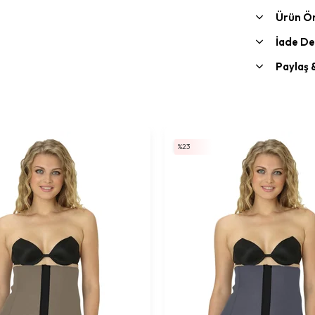
Ürün Ön
İade De
Paylaş 
%23