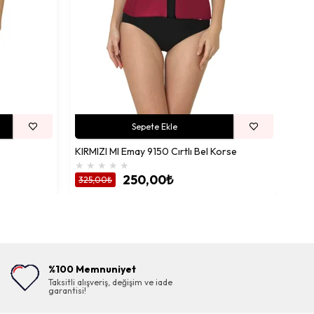
MAVİ
★
325
Sepete Ekle
KIRMIZI MI Emay 9150 Cırtlı Bel Korse
★
★
★
★
★
250,00₺
325,00₺
%100 Memnuniyet
Taksitli alışveriş, değişim ve iade
garantisi!