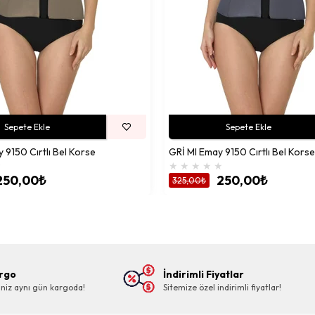
Sepete Ekle
Sepete Ekle
 9150 Cırtlı Bel Korse
GRİ MI Emay 9150 Cırtlı Bel Korse
★
★
★
★
★
★
250,00₺
250,00₺
325,00₺
argo
İndirimli Fiyatlar
riniz aynı gün kargoda!
Sitemize özel indirimli fiyatlar!