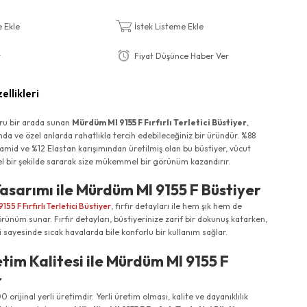
e Ekle
İstek Listeme Ekle
r
Fiyat Düşünce Haber Ver
ellikleri
oru bir arada sunan
Mürdüm MI 9155 F Fırfırlı Terletici Büstiyer
,
da ve özel anlarda rahatlıkla tercih edebileceğiniz bir üründür. %88
amid ve %12 Elastan karışımından üretilmiş olan bu büstiyer, vücut
el bir şekilde sararak size mükemmel bir görünüm kazandırır.
 Tasarımı ile Mürdüm MI 9155 F Büstiyer
55 F Fırfırlı Terletici Büstiyer
, fırfır detayları ile hem şık hem de
örünüm sunar. Fırfır detayları, büstiyerinize zarif bir dokunuş katarken,
iği sayesinde sıcak havalarda bile konforlu bir kullanım sağlar.
etim Kalitesi ile Mürdüm MI 9155 F
r
orijinal yerli üretimdir. Yerli üretim olması, kalite ve dayanıklılık