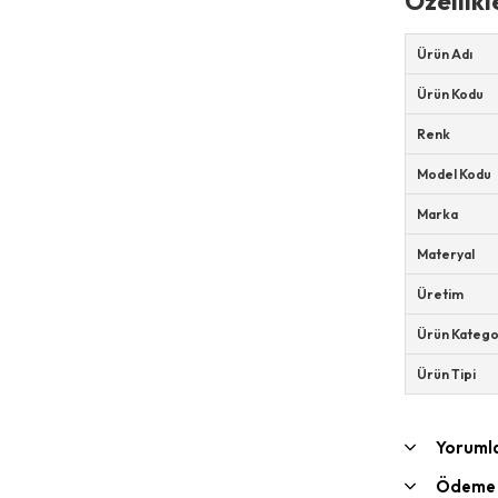
Özellikl
Ürün Adı
Ürün Kodu
Renk
Model Kodu
Marka
Materyal
Üretim
Ürün Katego
Ürün Tipi
Yoruml
Ödeme 