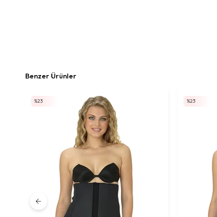
Benzer Ürünler
%23
%23