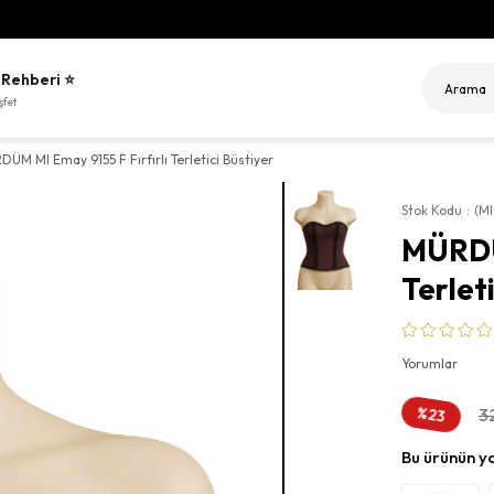
Sitemiz
 Rehberi ⭐
şfet
ÜM MI Emay 9155 F Fırfırlı Terletici Büstiyer
Stok Kodu
(M
MÜRDÜM
Terleti
Yorumlar
%
3
23
İndirim
Bu ürünün y