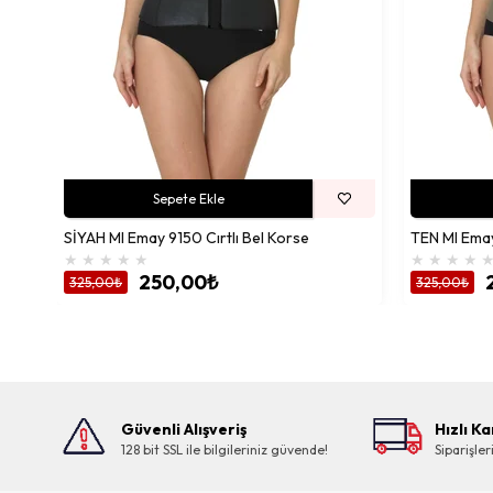
Sepete Ekle
SİYAH MI Emay 9150 Cırtlı Bel Korse
TEN MI Emay
★
★
★
★
★
★
★
★
★
250,00₺
325,00₺
325,00₺
Güvenli Alışveriş
Hızlı K
128 bit SSL ile bilgileriniz güvende!
Siparişle