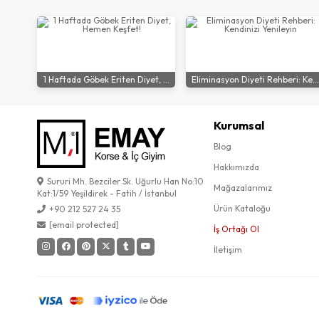
1 Haftada Göbek Eriten Diyet, ...
Eliminasyon Diyeti Rehberi: Ke...
Kurumsal
Blog
Hakkımızda
Sururi Mh. Bezciler Sk. Uğurlu Han No:10
Mağazalarımız
Kat:1/59 Yeşildirek - Fatih / İstanbul
Ürün Kataloğu
+90 212 527 24 35
[email protected]
İş Ortağı Ol
İletişim