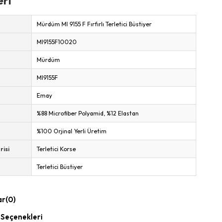
eri
Mürdüm MI 9155 F Fırfırlı Terletici Büstiyer
MI9155F10020
Mürdüm
MI9155F
Emay
%88 Microfiber Polyamid, %12 Elastan
%100 Orjinal Yerli Üretim
risi
Terletici Korse
Terletici Büstiyer
ar
(0)
Seçenekleri