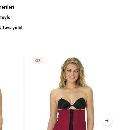
erileri
tayları
& Tavsiye Et
%23
%2