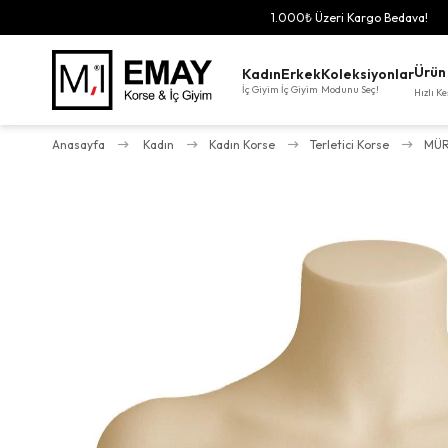
Aynı Gün Hızlı Kargo!
Ürün
Kadın
Erkek
Koleksiyonlar
İç Giyim
İç Giyim
Modunu Seç!
Hızlı Ke
Anasayfa
Kadın
Kadın Korse
Terletici Korse
MÜRD