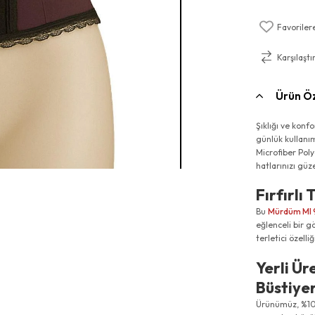
Favoriler
Karşılaştı
Ürün Öz
Şıklığı ve konf
günlük kullanım
Microfiber Poly
hatlarınızı güz
Fırfırlı
Bu
Mürdüm MI 91
eğlenceli bir g
terletici özell
Yerli Ür
Büstiye
Ürünümüz, %100 