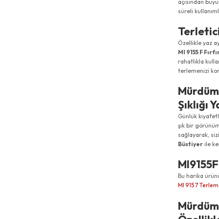
açısından büyü
süreli kullanı
Terletic
Özellikle yaz a
MI 9155 F Fırfı
rahatlıkla kull
terlemenizi kon
Mürdüm M
Şıklığı 
Günlük kıyafet
şık bir görünü
sağlayarak, siz
Büstiyer
ile k
MI9155F
Bu harika ürü
MI 9157 Terlem
Mürdüm M