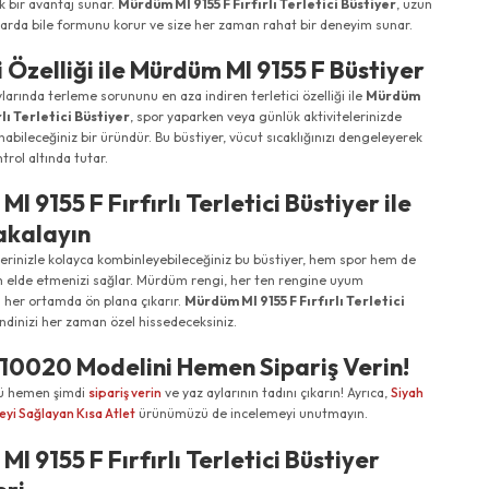
k bir avantaj sunar.
Mürdüm MI 9155 F Fırfırlı Terletici Büstiyer
, uzun
mlarda bile formunu korur ve size her zaman rahat bir deneyim sunar.
i Özelliği ile Mürdüm MI 9155 F Büstiyer
ylarında terleme sorununu en aza indiren terletici özelliği ile
Mürdüm
rlı Terletici Büstiyer
, spor yaparken veya günlük aktivitelerinizde
anabileceğiniz bir üründür. Bu büstiyer, vücut sıcaklığınızı dengeleyerek
trol altında tutar.
I 9155 F Fırfırlı Terletici Büstiyer ile
Yakalayın
lerinizle kolayca kombinleyebileceğiniz bu büstiyer, hem spor hem de
m elde etmenizi sağlar. Mürdüm rengi, her ten rengine uyum
i her ortamda ön plana çıkarır.
Mürdüm MI 9155 F Fırfırlı Terletici
endinizi her zaman özel hissedeceksiniz.
10020 Modelini Hemen Sipariş Verin!
nü hemen şimdi
sipariş verin
ve yaz aylarının tadını çıkarın! Ayrıca,
Siyah
eyi Sağlayan Kısa Atlet
ürünümüzü de incelemeyi unutmayın.
I 9155 F Fırfırlı Terletici Büstiyer