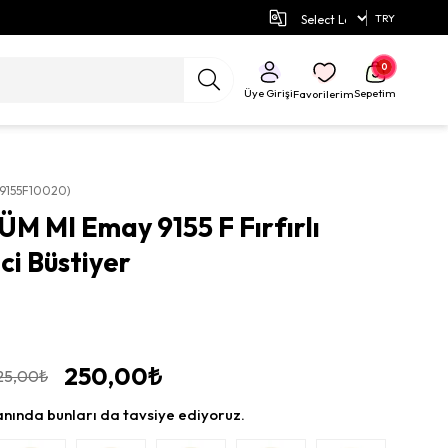
e Özel İndirimli Fiyatlar!
TRY
0
Üye Girişi
Sepetim
Favorilerim
I9155F10020)
 MI Emay 9155 F Fırfırlı
ci Büstiyer
250,00₺
25,00₺
anında bunları da tavsiye ediyoruz.