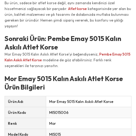
Bu ürün, sadece bir atlet korse değil, aynı zamanda kendinizi özel
hissetmenizi sağlayacak bir parçadır.
Atlet korse
kategorisinde yer alan bu
ürün, kaliteli malzemesi ve şık tasarımı ile dolabınızda mutlaka bulunması
gereken bir üründür. Hemen şimdi sipariş vererek, bu konforu ve şıklığı
yaşayın!
Sonraki Ürün: Pembe Emay 5015 Kalın
Askılı Atlet Korse
Mor Emay 5015 Kalın Askılı Atlet Korse'yi beğendiyseniz,
Pembe Emay 5015
Kalın Askılı Atlet Korse
modeline de göz atabilirsiniz. Farklı renk
seçenekleri ile tarzınızı yansıtın.
Mor Emay 5015 Kalın Askılı Atlet Korse
Ürün Bilgileri
Ürün Adı
Mor Emay 5015 Kalın Askılı Atlet Korse
Ürün Kodu
MI5015006
Renk
Mor
Model Kodu
MI5015