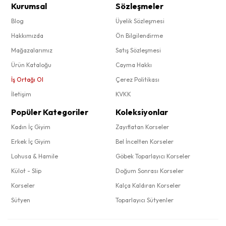
Kurumsal
Sözleşmeler
Blog
Üyelik Sözleşmesi
Hakkımızda
Ön Bilgilendirme
Mağazalarımız
Satış Sözleşmesi
Ürün Kataloğu
Cayma Hakkı
İş Ortağı Ol
Çerez Politikası
İletişim
KVKK
Popüler Kategoriler
Koleksiyonlar
Kadın İç Giyim
Zayıflatan Korseler
Erkek İç Giyim
Bel İncelten Korseler
Lohusa & Hamile
Göbek Toparlayıcı Korseler
Külot - Slip
Doğum Sonrası Korseler
Korseler
Kalça Kaldıran Korseler
Sütyen
Toparlayıcı Sütyenler