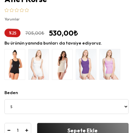
Yorumlar
530,00₺
%
705,00₺
25
İndirim
Bu ürünün yanında bunları da tavsiye ediyoruz.
Beden