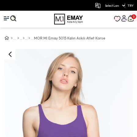
TRY
0
MOR MI Emay 5015 Kalın Askılı Atlet Korse