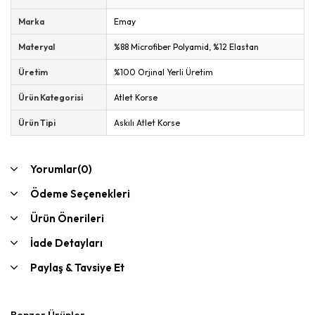
Marka
Emay
Materyal
%88 Microfiber Polyamid, %12 Elastan
Üretim
%100 Orjinal Yerli Üretim
Ürün Kategorisi
Atlet Korse
Ürün Tipi
Askılı Atlet Korse
Yorumlar
(0)
Ödeme Seçenekleri
Ürün Önerileri
İade Detayları
Paylaş & Tavsiye Et
Benzer Ürünler