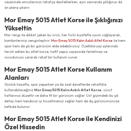
sayesinde omuzlarınızı rahatça desteklerken, aynı zamanda şıklığınızı da
ön plana çıkarır.
Mor Emay 5015 Atlet Korse ile Şıklığınızı
Yükseltin
Mor rengi ile dikkat çeken bu ürün, her türlü kıyafetle uyum sağlayarak,
kombinlerinizi zenginleştirir.
Mor Emay 5015 Kalın Askılı Atlet Korse
ile hem
spor hem de şık bir görünüm elde edebilirsiniz. Özellikle yaz aylarında
tercih edilen bu atlet korse, hafif yapısı sayesinde terletmez ve
vücudunuzu sararak rahat bir kullanım sunar.
Mor Emay 5015 Atlet Korse Kullanım
Alanları
Günlük hayatta, spor yaparken ya da özel davetlerde rahatlıkla
kullanabileceğiniz
Mor Emay 5015 Kalın Askılı Atlet Korse
, vücut
hatlarınızı düzeltir ve daha fit bir görünüm sağlar. Üst giyimdeki bu şık
detay, hem kendinizi iyi hissetmenizi sağlar hem de dış görünümünüze
katkıda bulunur.
Mor Emay 5015 Atlet Korse ile Kendinizi
Özel Hissedin