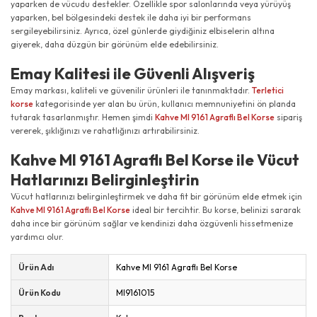
yaparken de vücudu destekler. Özellikle spor salonlarında veya yürüyüş
yaparken, bel bölgesindeki destek ile daha iyi bir performans
sergileyebilirsiniz. Ayrıca, özel günlerde giydiğiniz elbiselerin altına
giyerek, daha düzgün bir görünüm elde edebilirsiniz.
Emay Kalitesi ile Güvenli Alışveriş
Emay markası, kaliteli ve güvenilir ürünleri ile tanınmaktadır.
Terletici
korse
kategorisinde yer alan bu ürün, kullanıcı memnuniyetini ön planda
tutarak tasarlanmıştır. Hemen şimdi
Kahve MI 9161 Agraflı Bel Korse
sipariş
vererek, şıklığınızı ve rahatlığınızı artırabilirsiniz.
Kahve MI 9161 Agraflı Bel Korse ile Vücut
Hatlarınızı Belirginleştirin
Vücut hatlarınızı belirginleştirmek ve daha fit bir görünüm elde etmek için
Kahve MI 9161 Agraflı Bel Korse
ideal bir tercihtir. Bu korse, belinizi sararak
daha ince bir görünüm sağlar ve kendinizi daha özgüvenli hissetmenize
yardımcı olur.
Ürün Adı
Kahve MI 9161 Agraflı Bel Korse
Ürün Kodu
MI9161015