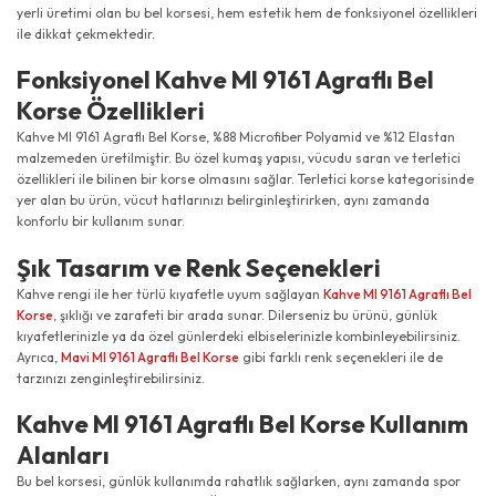
yerli üretimi olan bu bel korsesi, hem estetik hem de fonksiyonel özellikleri
ile dikkat çekmektedir.
Fonksiyonel Kahve MI 9161 Agraflı Bel
Korse Özellikleri
Kahve MI 9161 Agraflı Bel Korse, %88 Microfiber Polyamid ve %12 Elastan
malzemeden üretilmiştir. Bu özel kumaş yapısı, vücudu saran ve terletici
özellikleri ile bilinen bir korse olmasını sağlar. Terletici korse kategorisinde
yer alan bu ürün, vücut hatlarınızı belirginleştirirken, aynı zamanda
konforlu bir kullanım sunar.
Şık Tasarım ve Renk Seçenekleri
Kahve rengi ile her türlü kıyafetle uyum sağlayan
Kahve MI 9161 Agraflı Bel
Korse
, şıklığı ve zarafeti bir arada sunar. Dilerseniz bu ürünü, günlük
kıyafetlerinizle ya da özel günlerdeki elbiselerinizle kombinleyebilirsiniz.
Ayrıca,
Mavi MI 9161 Agraflı Bel Korse
gibi farklı renk seçenekleri ile de
tarzınızı zenginleştirebilirsiniz.
Kahve MI 9161 Agraflı Bel Korse Kullanım
Alanları
Bu bel korsesi, günlük kullanımda rahatlık sağlarken, aynı zamanda spor