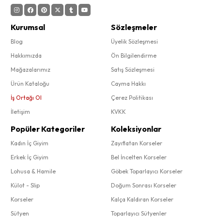
Kurumsal
Sözleşmeler
Blog
Üyelik Sözleşmesi
Hakkımızda
Ön Bilgilendirme
Mağazalarımız
Satış Sözleşmesi
Ürün Kataloğu
Cayma Hakkı
İş Ortağı Ol
Çerez Politikası
İletişim
KVKK
Popüler Kategoriler
Koleksiyonlar
Kadın İç Giyim
Zayıflatan Korseler
Erkek İç Giyim
Bel İncelten Korseler
Lohusa & Hamile
Göbek Toparlayıcı Korseler
Külot - Slip
Doğum Sonrası Korseler
Korseler
Kalça Kaldıran Korseler
Sütyen
Toparlayıcı Sütyenler