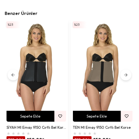
Benzer Ürünler
%23
%23
Sepete Ekle
Sepete Ekle
SİYAH MI Emay 9150 Cırtlı Bel Korse
TEN MI Emay 9150 Cırtlı Bel Korse
★
★
★
★
★
★
★
★
★
★