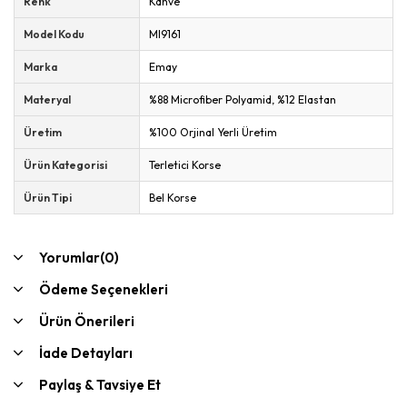
Renk
Kahve
Model Kodu
MI9161
Marka
Emay
Materyal
%88 Microfiber Polyamid, %12 Elastan
Üretim
%100 Orjinal Yerli Üretim
Ürün Kategorisi
Terletici Korse
Ürün Tipi
Bel Korse
Yorumlar
(0)
Ödeme Seçenekleri
Ürün Önerileri
İade Detayları
Paylaş & Tavsiye Et