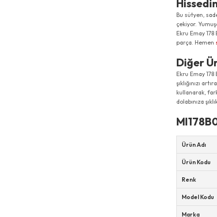
Hissedi
Bu sütyen, sad
çekiyor. Yumuş
Ekru Emay 178 
parça. Hemen
Diğer Ü
Ekru Emay 178 B
şıklığınızı artır
kullanarak, fark
dolabınıza şıklı
MI178B0
Ürün Adı
Ürün Kodu
Renk
Model Kodu
Marka