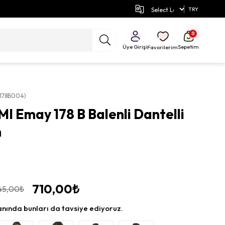
e Özel İndirimli Fiyatlar!
TRY
0
Üye Girişi
Sepetim
Favorilerim
I178B004)
I Emay 178 B Balenli Dantelli
n
710,00₺
45,00₺
anında bunları da tavsiye ediyoruz.