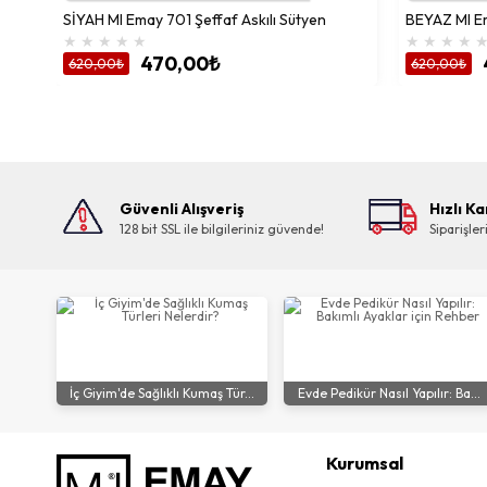
SİYAH MI Emay 701 Şeffaf Askılı Sütyen
BEYAZ MI Em
★
★
★
★
★
★
★
★
★
470,00₺
620,00₺
620,00₺
Güvenli Alışveriş
Hızlı K
128 bit SSL ile bilgileriniz güvende!
Siparişle
İç Giyim'de Sağlıklı Kumaş Tür...
Evde Pedikür Nasıl Yapılır: Ba...
Kurumsal