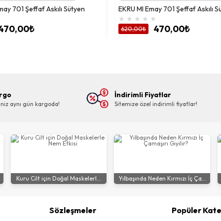
ay 701 Şeffaf Askılı Sütyen
EKRU MI Emay 701 Şeffaf Askılı S
★
★
★
★
★
★
470,00₺
470,00₺
620,00₺
argo
İndirimli Fiyatlar
riniz aynı gün kargoda!
Sitemize özel indirimli fiyatlar!
Kuru Cilt için Doğal Maskelerl...
Yılbaşında Neden Kırmızı İç Ça...
Sözleşmeler
Popüler Kate