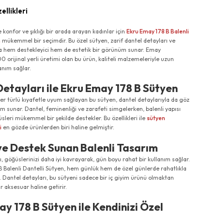
ellikleri
konfor ve şıklığı bir arada arayan kadınlar için
Ekru Emay 178 B Balenli
n
mükemmel bir seçimdir. Bu özel sütyen, zarif dantel detayları ve
yla hem destekleyici hem de estetik bir görünüm sunar. Emay
 orijinal yerli üretimi olan bu ürün, kaliteli malzemeleriyle uzun
anım sağlar.
etayları ile Ekru Emay 178 B Sütyen
her türlü kıyafetle uyum sağlayan bu sütyen, dantel detaylarıyla da göz
üm sunar. Dantel, feminenliği ve zarafeti simgelerken, balenli yapısı
leri mükemmel bir şekilde destekler. Bu özellikleri ile
sütyen
i
en gözde ürünlerden biri haline gelmiştir.
ve Destek Sunan Balenli Tasarım
ı, göğüslerinizi daha iyi kavrayarak, gün boyu rahat bir kullanım sağlar.
B Balenli Dantelli Sütyen, hem günlük hem de özel günlerde rahatlıkla
ir. Dantel detayları, bu sütyeni sadece bir iç giyim ürünü olmaktan
ir aksesuar haline getirir.
y 178 B Sütyen ile Kendinizi Özel