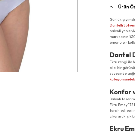
Ürün Öz
Günlük giyimde 
Dantelli Sütye
balenli yapısı
markasının %100
ömürlü bir kull
Dantel D
Ekru rengi ile 
alıcı bir görün
sayesinde göğüs
kategorisindek
Konfor 
Balenli tasarım
Ekru Emay 178 
tercih edilebil
çıkararak, şık b
Ekru Ema