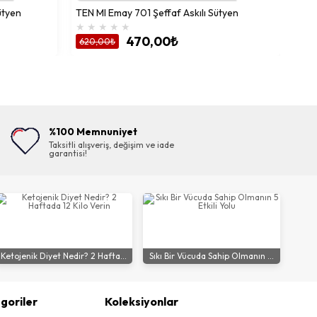
ütyen
TEN MI Emay 701 Şeffaf Askılı Sütyen
★
★
★
★
★
470,00₺
620,00₺
%100 Memnuniyet
Taksitli alışveriş, değişim ve iade
garantisi!
Ketojenik Diyet Nedir? 2 Hafta...
Sıkı Bir Vücuda Sahip Olmanın ...
goriler
Koleksiyonlar