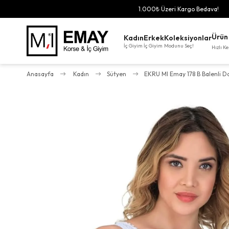
Aynı Gün Hızlı Kargo!
Ürün
Kadın
Erkek
Koleksiyonlar
İç Giyim
İç Giyim
Modunu Seç!
Hızlı Ke
Anasayfa
Kadın
Sütyen
EKRU MI Emay 178 B Balenli Da