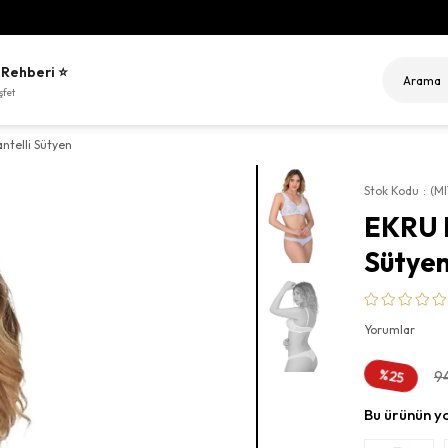
Sitemiz
 Rehberi ⭐
şfet
ntelli Sütyen
Stok Kodu
(M
EKRU M
Sütye
Yorumlar
%
9
25
İndirim
Bu ürünün y