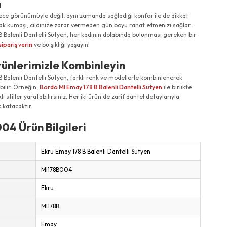
n
ece görünümüyle değil, aynı zamanda sağladığı konfor ile de dikkat
ak kumaşı, cildinize zarar vermeden gün boyu rahat etmenizi sağlar.
B Balenli Dantelli Sütyen, her kadının dolabında bulunması gereken bir
sipariş verin
ve bu şıklığı yaşayın!
rünlerimizle Kombinleyin
 Balenli Dantelli Sütyen, farklı renk ve modellerle kombinlenerek
abilir. Örneğin,
Bordo MI Emay 178 B Balenli Dantelli Sütyen
ile birlikte
lı stiller yaratabilirsiniz. Her iki ürün de zarif dantel detaylarıyla
k katacaktır.
04 Ürün Bilgileri
Ekru Emay 178 B Balenli Dantelli Sütyen
MI178B004
Ekru
MI178B
Emay