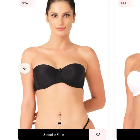
%24
%24
Sepete Ekle