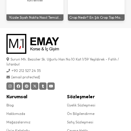
Yüzde Siyah Nokta Nasıl Temizl...
Crop Nedir? En Şık Crop Top Mo...
Sururi Mh. Bezciler Sk. Uğurlu Han No:10 Kat:1/59 Yeşildirek - Fatih /
İstanbul
+90 212 527 24 35
[email protected]
Kurumsal
Sözleşmeler
Blog
Üyelik Sözleşmesi
Hakkımızda
Ön Bilgilendirme
Mağazalarımız
Satış Sözleşmesi
Ürün Kataloğu
Cayma Hakkı