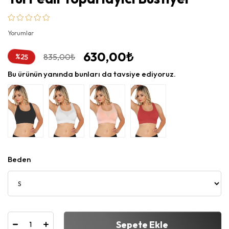
Yorumlar
630,00₺
835,00₺
%
25
İndirim
Bu ürünün yanında bunları da tavsiye ediyoruz.
Beden