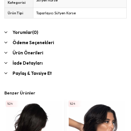
Sütyen Korse
Kategorisi
Ürün Tipi
Toparlayıcı Sütyen Korse
Yorumlar
(0)
Ödeme Seçenekleri
Ürün Önerileri
İade Detayları
Paylaş & Tavsiye Et
Benzer Ürünler
%24
%24