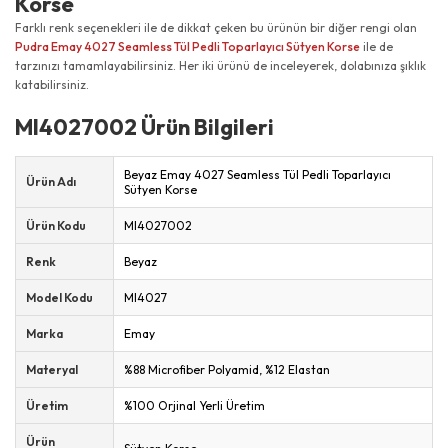
Korse
Farklı renk seçenekleri ile de dikkat çeken bu ürünün bir diğer rengi olan
Pudra Emay 4027 Seamless Tül Pedli Toparlayıcı Sütyen Korse
ile de
tarzınızı tamamlayabilirsiniz. Her iki ürünü de inceleyerek, dolabınıza şıklık
katabilirsiniz.
MI4027002 Ürün Bilgileri
Beyaz Emay 4027 Seamless Tül Pedli Toparlayıcı
Ürün Adı
Sütyen Korse
Ürün Kodu
MI4027002
Renk
Beyaz
Model Kodu
MI4027
Marka
Emay
Materyal
%88 Microfiber Polyamid, %12 Elastan
Üretim
%100 Orjinal Yerli Üretim
Ürün