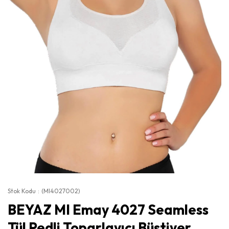
Stok Kodu
(MI4027002)
BEYAZ MI Emay 4027 Seamless
Tül Pedli Toparlayıcı Büstiyer