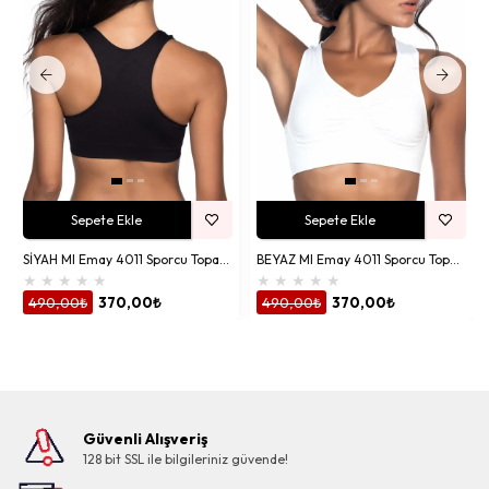
Sepete Ekle
Sepete Ekle
SİYAH MI Emay 4011 Sporcu Toparlayıcı Büstiyer
BEYAZ MI Emay 4011 Sporcu Toparlayıcı Büstiyer
★
★
★
★
★
★
★
★
★
★
490,00₺
370,00₺
490,00₺
370,00₺
Güvenli Alışveriş
128 bit SSL ile bilgileriniz güvende!