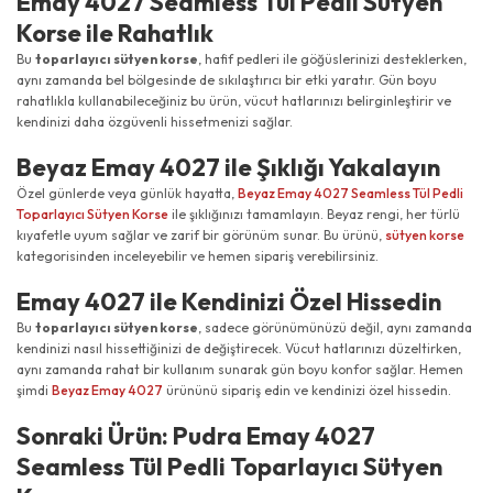
Emay 4027 Seamless Tül Pedli Sütyen
Korse ile Rahatlık
Bu
toparlayıcı sütyen korse
, hafif pedleri ile göğüslerinizi desteklerken,
aynı zamanda bel bölgesinde de sıkılaştırıcı bir etki yaratır. Gün boyu
rahatlıkla kullanabileceğiniz bu ürün, vücut hatlarınızı belirginleştirir ve
kendinizi daha özgüvenli hissetmenizi sağlar.
Beyaz Emay 4027 ile Şıklığı Yakalayın
Özel günlerde veya günlük hayatta,
Beyaz Emay 4027 Seamless Tül Pedli
Toparlayıcı Sütyen Korse
ile şıklığınızı tamamlayın. Beyaz rengi, her türlü
kıyafetle uyum sağlar ve zarif bir görünüm sunar. Bu ürünü,
sütyen korse
kategorisinden inceleyebilir ve hemen sipariş verebilirsiniz.
Emay 4027 ile Kendinizi Özel Hissedin
Bu
toparlayıcı sütyen korse
, sadece görünümünüzü değil, aynı zamanda
kendinizi nasıl hissettiğinizi de değiştirecek. Vücut hatlarınızı düzeltirken,
aynı zamanda rahat bir kullanım sunarak gün boyu konfor sağlar. Hemen
şimdi
Beyaz Emay 4027
ürününü sipariş edin ve kendinizi özel hissedin.
Sonraki Ürün: Pudra Emay 4027
Seamless Tül Pedli Toparlayıcı Sütyen