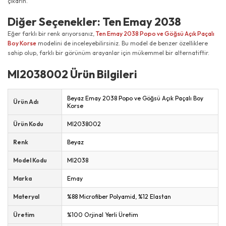
çıkarın.
Diğer Seçenekler: Ten Emay 2038
Eğer farklı bir renk arıyorsanız,
Ten Emay 2038 Popo ve Göğsü Açık Paçalı
Boy Korse
modelini de inceleyebilirsiniz. Bu model de benzer özelliklere
sahip olup, farklı bir görünüm arayanlar için mükemmel bir alternatiftir.
MI2038002 Ürün Bilgileri
Beyaz Emay 2038 Popo ve Göğsü Açık Paçalı Boy
Ürün Adı
Korse
Ürün Kodu
MI2038002
Renk
Beyaz
Model Kodu
MI2038
Marka
Emay
Materyal
%88 Microfiber Polyamid, %12 Elastan
Üretim
%100 Orjinal Yerli Üretim