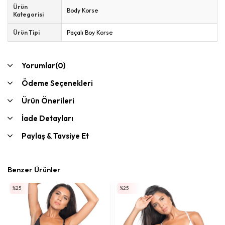
Ürün
Body Korse
Kategorisi
Ürün Tipi
Paçalı Boy Korse
Yorumlar
(0)
Ödeme Seçenekleri
Ürün Önerileri
İade Detayları
Paylaş & Tavsiye Et
Benzer Ürünler
%25
%25