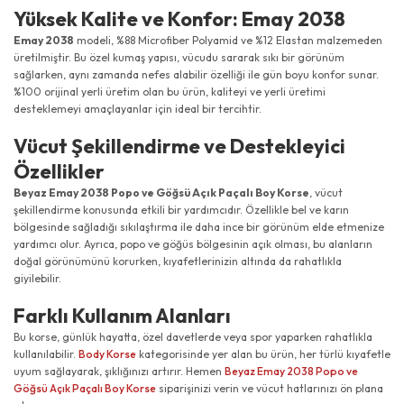
Yüksek Kalite ve Konfor: Emay 2038
Emay 2038
modeli, %88 Microfiber Polyamid ve %12 Elastan malzemeden
üretilmiştir. Bu özel kumaş yapısı, vücudu sararak sıkı bir görünüm
sağlarken, aynı zamanda nefes alabilir özelliği ile gün boyu konfor sunar.
%100 orijinal yerli üretim olan bu ürün, kaliteyi ve yerli üretimi
desteklemeyi amaçlayanlar için ideal bir tercihtir.
Vücut Şekillendirme ve Destekleyici
Özellikler
Beyaz Emay 2038 Popo ve Göğsü Açık Paçalı Boy Korse
, vücut
şekillendirme konusunda etkili bir yardımcıdır. Özellikle bel ve karın
bölgesinde sağladığı sıkılaştırma ile daha ince bir görünüm elde etmenize
yardımcı olur. Ayrıca, popo ve göğüs bölgesinin açık olması, bu alanların
doğal görünümünü korurken, kıyafetlerinizin altında da rahatlıkla
giyilebilir.
Farklı Kullanım Alanları
Bu korse, günlük hayatta, özel davetlerde veya spor yaparken rahatlıkla
kullanılabilir.
Body Korse
kategorisinde yer alan bu ürün, her türlü kıyafetle
uyum sağlayarak, şıklığınızı artırır. Hemen
Beyaz Emay 2038 Popo ve
Göğsü Açık Paçalı Boy Korse
siparişinizi verin ve vücut hatlarınızı ön plana