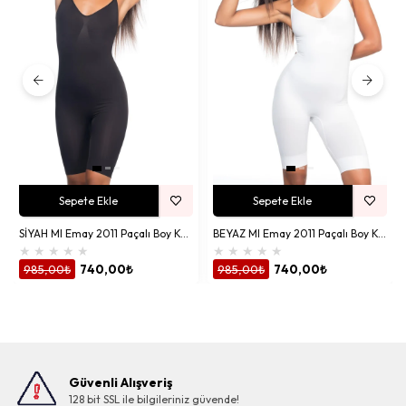
Sepete Ekle
Sepete Ekle
SİYAH MI Emay 2011 Paçalı Boy Korse
BEYAZ MI Emay 2011 Paçalı Boy Korse
★
★
★
★
★
★
★
★
★
★
985,00₺
740,00₺
985,00₺
740,00₺
Güvenli Alışveriş
128 bit SSL ile bilgileriniz güvende!