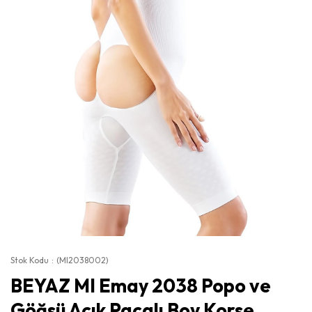
Stok Kodu
(MI2038002)
BEYAZ MI Emay 2038 Popo ve
Göğsü Açık Paçalı Boy Korse