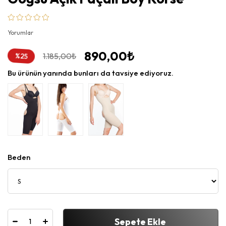
Yorumlar
890,00₺
%
1.185,00₺
25
İndirim
Bu ürünün yanında bunları da tavsiye ediyoruz.
Beden