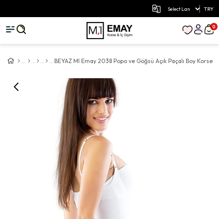
TRY
0
BEYAZ MI Emay 2038 Popo ve Göğsü Açık Paçalı Boy Korse