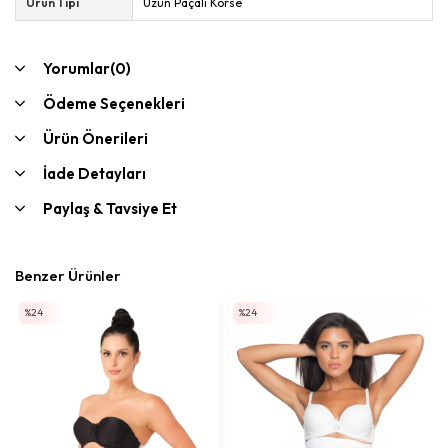
Ürün Tipi
Uzun Paçalı Korse
Yorumlar
(0)
Ödeme Seçenekleri
Ürün Önerileri
İade Detayları
Paylaş & Tavsiye Et
Benzer Ürünler
%24
%24