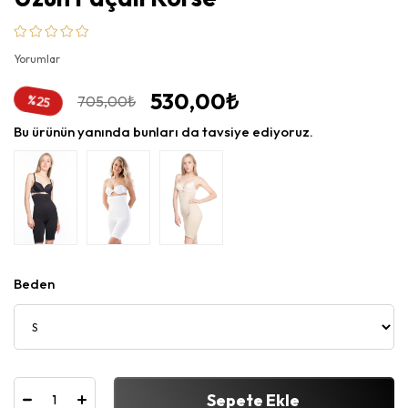
Yorumlar
530,00₺
705,00₺
%
25
İndirim
Bu ürünün yanında bunları da tavsiye ediyoruz.
Beden