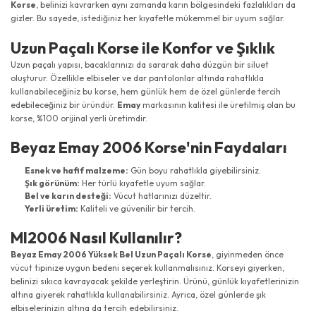
Korse
, belinizi kavrarken aynı zamanda karın bölgesindeki fazlalıkları da
gizler. Bu sayede, istediğiniz her kıyafetle mükemmel bir uyum sağlar.
Uzun Paçalı Korse ile Konfor ve Şıklık
Uzun paçalı yapısı, bacaklarınızı da sararak daha düzgün bir siluet
oluşturur. Özellikle elbiseler ve dar pantolonlar altında rahatlıkla
kullanabileceğiniz bu korse, hem günlük hem de özel günlerde tercih
edebileceğiniz bir üründür.
Emay
markasının kalitesi ile üretilmiş olan bu
korse, %100 orijinal yerli üretimdir.
Beyaz Emay 2006 Korse'nin Faydaları
Esnek ve hafif malzeme:
Gün boyu rahatlıkla giyebilirsiniz.
Şık görünüm:
Her türlü kıyafetle uyum sağlar.
Bel ve karın desteği:
Vücut hatlarınızı düzeltir.
Yerli üretim:
Kaliteli ve güvenilir bir tercih.
MI2006 Nasıl Kullanılır?
Beyaz Emay 2006 Yüksek Bel Uzun Paçalı Korse
, giyinmeden önce
vücut tipinize uygun bedeni seçerek kullanmalısınız. Korseyi giyerken,
belinizi sıkıca kavrayacak şekilde yerleştirin. Ürünü, günlük kıyafetlerinizin
altına giyerek rahatlıkla kullanabilirsiniz. Ayrıca, özel günlerde şık
elbiselerinizin altına da tercih edebilirsiniz.