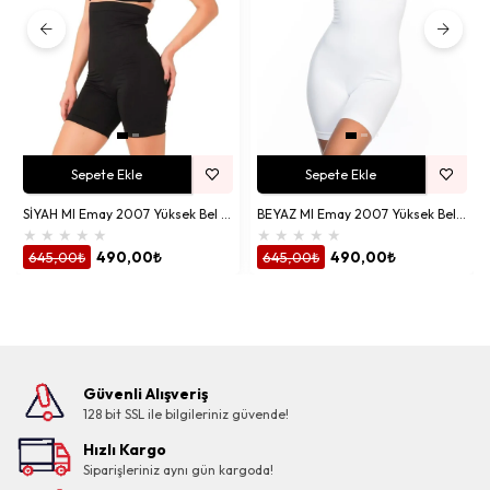
Sepete Ekle
Sepete Ekle
SİYAH MI Emay 2007 Yüksek Bel Paçalı Korse
BEYAZ MI Emay 2007 Yüksek Bel Paçalı Korse
★
★
★
★
★
★
★
★
★
★
645,00₺
490,00₺
645,00₺
490,00₺
Güvenli Alışveriş
128 bit SSL ile bilgileriniz güvende!
Hızlı Kargo
Siparişleriniz aynı gün kargoda!