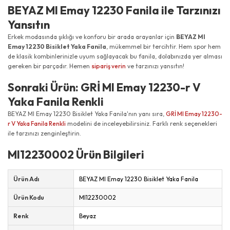
BEYAZ MI Emay 12230 Fanila ile Tarzınızı
Yansıtın
Erkek modasında şıklığı ve konforu bir arada arayanlar için
BEYAZ MI
Emay 12230 Bisiklet Yaka Fanila
, mükemmel bir tercihtir. Hem spor hem
de klasik kombinlerinizle uyum sağlayacak bu fanila, dolabınızda yer alması
gereken bir parçadır. Hemen
sipariş verin
ve tarzınızı yansıtın!
Sonraki Ürün: GRİ MI Emay 12230-r V
Yaka Fanila Renkli
BEYAZ MI Emay 12230 Bisiklet Yaka Fanila'nın yanı sıra,
GRİ MI Emay 12230-
r V Yaka Fanila Renkli
modelini de inceleyebilirsiniz. Farklı renk seçenekleri
ile tarzınızı zenginleştirin.
MI12230002 Ürün Bilgileri
Ürün Adı
BEYAZ MI Emay 12230 Bisiklet Yaka Fanila
Ürün Kodu
MI12230002
Renk
Beyaz