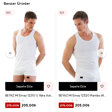
Benzer Ürünler
%25
%25
Sepete Ekle
Sepete Ekle
BEYAZ MI Emay 12210 U Yaka Askılı Erkek Atlet
BEYAZ MI Emay 12320 Rambo Atlet
★
★
★
★
★
★
★
★
★
★
275,00₺
205,00₺
275,00₺
205,00₺