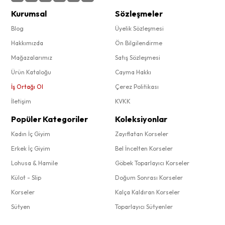
Kurumsal
Sözleşmeler
Blog
Üyelik Sözleşmesi
Hakkımızda
Ön Bilgilendirme
Mağazalarımız
Satış Sözleşmesi
Ürün Kataloğu
Cayma Hakkı
İş Ortağı Ol
Çerez Politikası
İletişim
KVKK
Popüler Kategoriler
Koleksiyonlar
Kadın İç Giyim
Zayıflatan Korseler
Erkek İç Giyim
Bel İncelten Korseler
Lohusa & Hamile
Göbek Toparlayıcı Korseler
Külot - Slip
Doğum Sonrası Korseler
Korseler
Kalça Kaldıran Korseler
Sütyen
Toparlayıcı Sütyenler