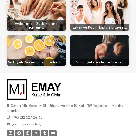
Evde Tırnak Güçlendirme
Yöntem...
Erkek ve Kadın Toptan İç Giyim...
Su Diyeti: Vücudunuzu Canlandı...
Vücut Şekillendirme İpuçları
Sururi Mh. Bezciler Sk. Uğurlu Han No:10 Kat:1/59 Yeşildirek - Fatih /
İstanbul
+90 212 527 24 35
[email protected]