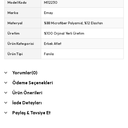
Model Kodu
MI12230
Marka
Emay
Materyal
%88 Microfiber Polyamid, %12 Elastan
Üretim
%100 Orjinal Yerli Üretim
Ürün Kategorisi
Erkek Atlet
Ürün Tipi
Fanila
Yorumlar
(0)
Ödeme Seçenekleri
Ürün Önerileri
İade Detayları
Paylaş & Tavsiye Et